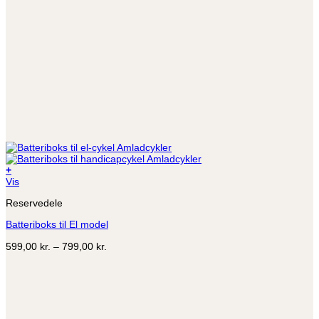
+
Dette
Vis
vare
Reservedele
har
flere
Batteriboks til El model
varianter.
Mulighederne
Prisinterval:
599,00
kr.
–
799,00
kr.
kan
599,00 kr.
vælges
til
på
799,00 kr.
varesiden