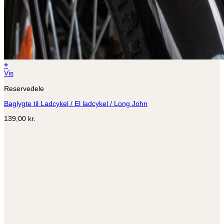
+
Vis
Reservedele
Baglygte til Ladcykel / El ladcykel / Long John
139,00
kr.