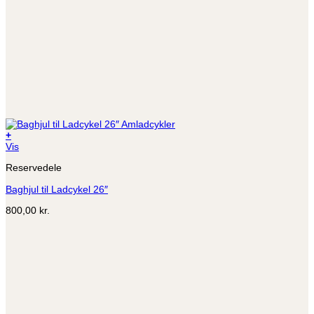
+
Dette
Vis
vare
Reservedele
har
flere
Baghjul til Ladcykel 26″
varianter.
Mulighederne
800,00
kr.
kan
vælges
på
varesiden