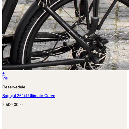
+
Dette
Vis
vare
Reservedele
har
flere
Baghjul 26″ til Ultimate Curve
varianter.
Mulighederne
2.500,00
kr.
kan
vælges
på
varesiden