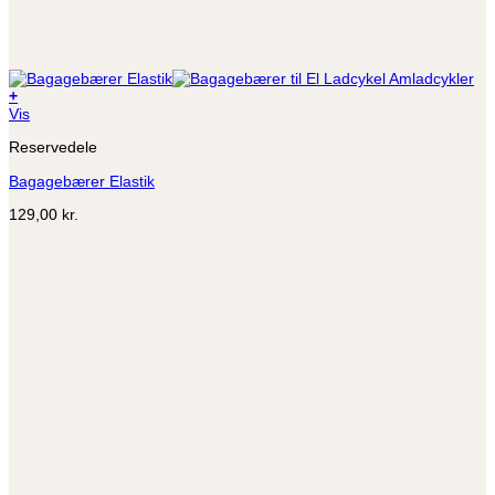
+
Dette
Vis
vare
Reservedele
har
flere
Bagagebærer Elastik
varianter.
Mulighederne
129,00
kr.
kan
vælges
på
varesiden