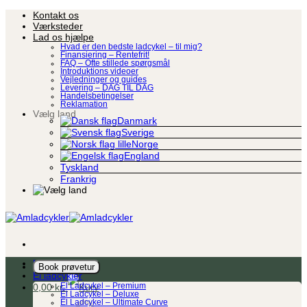
Fortsæt
Kontakt os
til
Værksteder
indhold
Lad os hjælpe
Hvad er den bedste ladcykel – til mig?
Finansiering – Rentefrit!
FAQ – Ofte stillede spørgsmål
Introduktions videoer
Vejledninger og guides
Levering – DAG TIL DAG
Handelsbetingelser
Reklamation
Vælg land
Danmark
Sverige
Norge
England
Tyskland
Frankrig
Ladcykel
Book prøvetur
El ladcykler
0,00
kr.
El Ladcykel – Premium
El Ladcykel – Deluxe
El Ladcykel – Ultimate Curve