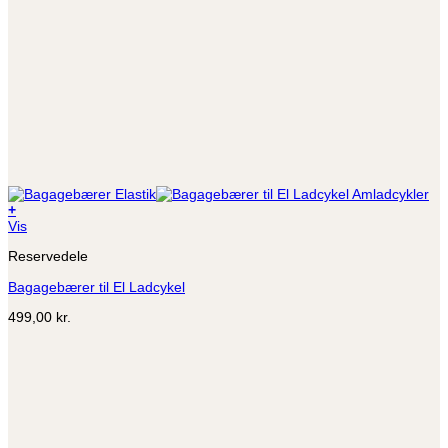
+
Dette
Vis
vare
Reservedele
har
flere
Bagagebærer til El Ladcykel
varianter.
Mulighederne
499,00
kr.
kan
vælges
på
varesiden