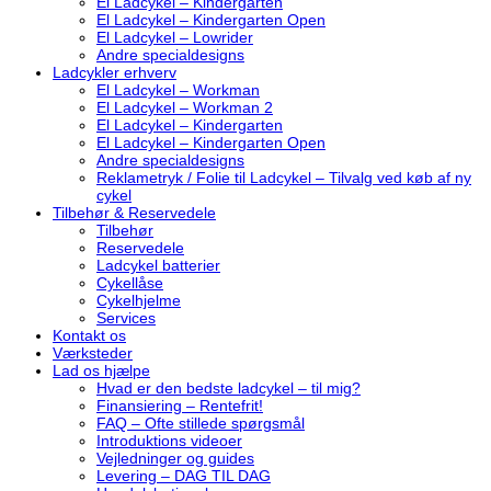
El Ladcykel – Kindergarten
El Ladcykel – Kindergarten Open
El Ladcykel – Lowrider
Andre specialdesigns
Ladcykler erhverv
El Ladcykel – Workman
El Ladcykel – Workman 2
El Ladcykel – Kindergarten
El Ladcykel – Kindergarten Open
Andre specialdesigns
Reklametryk / Folie til Ladcykel – Tilvalg ved køb af ny
cykel
Tilbehør & Reservedele
Tilbehør
Reservedele
Ladcykel batterier
Cykellåse
Cykelhjelme
Services
Kontakt os
Værksteder
Lad os hjælpe
Hvad er den bedste ladcykel – til mig?
Finansiering – Rentefrit!
FAQ – Ofte stillede spørgsmål
Introduktions videoer
Vejledninger og guides
Levering – DAG TIL DAG