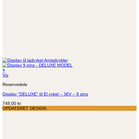
+
Vis
Reservedele
Display “DELUXE” til El cykel – 36V – 9 pins
749,00
kr.
OPDATERET DESIGN