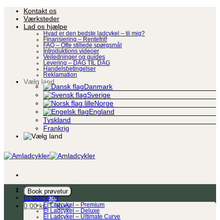
Fortsæt
Kontakt os
til
Værksteder
indhold
Lad os hjælpe
Hvad er den bedste ladcykel – til mig?
Finansiering – Rentefrit!
FAQ – Ofte stillede spørgsmål
Introduktions videoer
Vejledninger og guides
Levering – DAG TIL DAG
Handelsbetingelser
Reklamation
Vælg land
Danmark
Sverige
Norge
England
Tyskland
Frankrig
Ladcykel
Book prøvetur
El ladcykler
0,00
kr.
El Ladcykel – Premium
El Ladcykel – Deluxe
El Ladcykel – Ultimate Curve