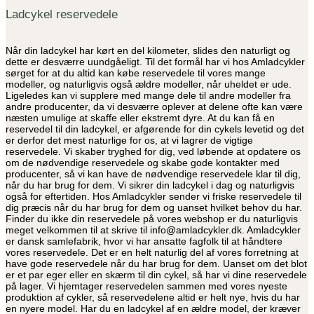
til
på
Ladcykel reservedele
299,00 kr.
varesiden
Når din ladcykel har kørt en del kilometer, slides den naturligt og
dette er desværre uundgåeligt. Til det formål har vi hos Amladcykler
sørget for at du altid kan købe reservedele til vores mange
modeller, og naturligvis også ældre modeller, når uheldet er ude.
Ligeledes kan vi supplere med mange dele til andre modeller fra
andre producenter, da vi desværre oplever at delene ofte kan være
næsten umulige at skaffe eller ekstremt dyre. At du kan få en
reservedel til din ladcykel, er afgørende for din cykels levetid og det
er derfor det mest naturlige for os, at vi lagrer de vigtige
reservedele. Vi skaber tryghed for dig, ved løbende at opdatere os
om de nødvendige reservedele og skabe gode kontakter med
producenter, så vi kan have de nødvendige reservedele klar til dig,
når du har brug for dem. Vi sikrer din ladcykel i dag og naturligvis
også for eftertiden. Hos Amladcykler sender vi friske reservedele til
dig præcis når du har brug for dem og uanset hvilket behov du har.
Finder du ikke din reservedele på vores webshop er du naturligvis
meget velkommen til at skrive til info@amladcykler.dk. Amladcykler
er dansk samlefabrik, hvor vi har ansatte fagfolk til at håndtere
vores reservedele. Det er en helt naturlig del af vores forretning at
have gode reservedele når du har brug for dem. Uanset om det blot
er et par eger eller en skærm til din cykel, så har vi dine reservedele
på lager. Vi hjemtager reservedelen sammen med vores nyeste
produktion af cykler, så reservedelene altid er helt nye, hvis du har
en nyere model. Har du en ladcykel af en ældre model, der kræver