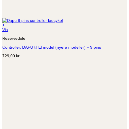
+
Vis
Reservedele
Controller, DAPU til El model (nyere modeller) – 9 pins
729,00
kr.