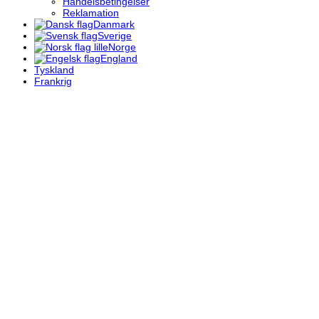
Handelsbetingelser
Reklamation
Danmark
Sverige
Norge
England
Tyskland
Frankrig