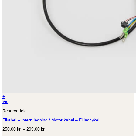
+
Dette
Vis
vare
Reservedele
har
flere
Elkabel – Intern ledning / Motor kabel – El ladcykel
varianter.
Mulighederne
Prisinterval:
250,00
kr.
–
299,00
kr.
kan
250,00 kr.
vælges