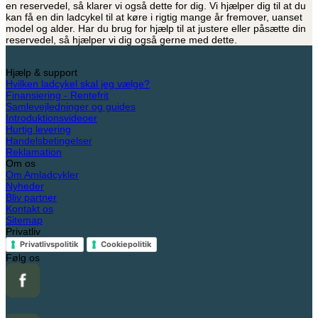
en reservedel, så klarer vi også dette for dig. Vi hjælper dig til at du
kan få en din ladcykel til at køre i rigtig mange år fremover, uanset
model og alder. Har du brug for hjælp til at justere eller påsætte din
reservedel, så hjælper vi dig også gerne med dette.
Hjælp & support
Hvilken ladcykel skal jeg vælge?
Finansiering - Rentefrit
Samlevejledninger og guides
Introduktionsvideoer
Hurtig levering
Handelsbetingelser
Reklamation
Om os
Om Amladcykler
Nyheder
Bliv partner
Kontakt os
Sitemap
Privatliv
Privatlivspolitik
Cookiepolitik
Følg os