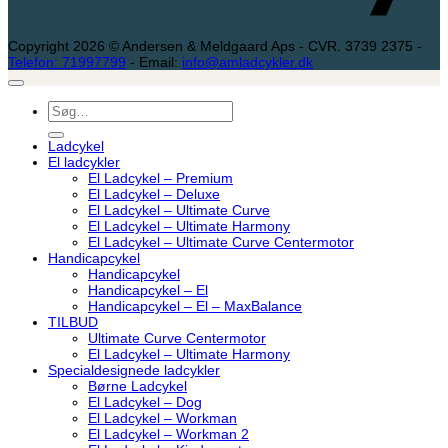
Copyright 2026 © Andersen & Meldgaard Aps - CVR. 3739 2375 -
Telefon: 71997799
- Email:
info@amladcykler.dk
Søg
efter:
Ladcykel
El ladcykler
El Ladcykel – Premium
El Ladcykel – Deluxe
El Ladcykel – Ultimate Curve
El Ladcykel – Ultimate Harmony
El Ladcykel – Ultimate Curve Centermotor
Handicapcykel
Handicapcykel
Handicapcykel – El
Handicapcykel – El – MaxBalance
TILBUD
Ultimate Curve Centermotor
El Ladcykel – Ultimate Harmony
Specialdesignede ladcykler
Børne Ladcykel
El Ladcykel – Dog
El Ladcykel – Workman
El Ladcykel – Workman 2