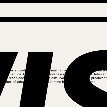
 er desværre uundgåeligt. Til det formål har vi hos Amladcykler sørget f
uheldet er ude. Når du køber reservedele er det vigtigt, at kvaliteten er 
er at reservedelene altid er af højeste kvalitet fra de bedste producente
gen efter, således at din cykel kan komme hurtigt ud at køre igen.