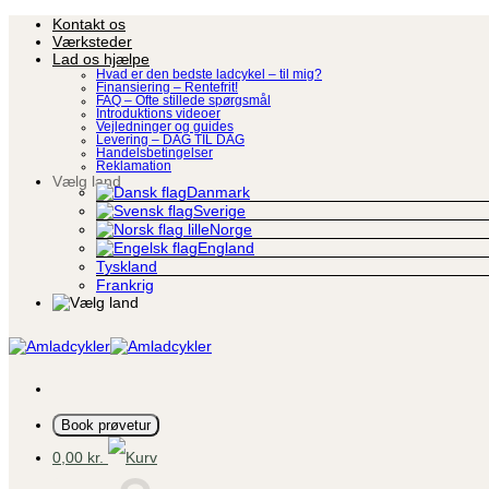
Fortsæt
Kontakt os
til
Værksteder
indhold
Lad os hjælpe
Hvad er den bedste ladcykel – til mig?
Finansiering – Rentefrit!
FAQ – Ofte stillede spørgsmål
Introduktions videoer
Vejledninger og guides
Levering – DAG TIL DAG
Handelsbetingelser
Reklamation
Vælg land
Danmark
Sverige
Norge
England
Tyskland
Frankrig
Book prøvetur
0,00
kr.