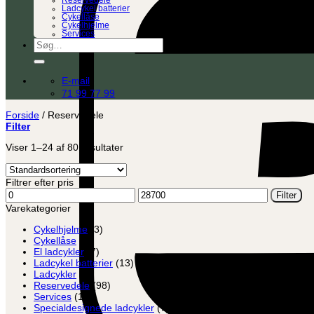
Reservedele
Ladcykel batterier
Cykellåse
Cykelhjelme
Services
Søg
efter:
E-mail
71 99 77 99
Forside
/
Reservedele
Filter
Viser 1–24 af 80 resultater
Filtrer efter pris
Mindste
Højeste
Filter
pris
pris
Varekategorier
Cykelhjelme
(3)
Cykellåse
(8)
El ladcykler
(7)
Ladcykel batterier
(13)
Ladcykler
(2)
Reservedele
(98)
Services
(12)
Specialdesignede ladcykler
(7)