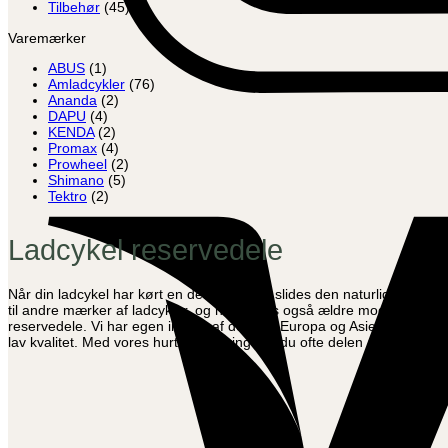
Tilbehør
(45)
Varemærker
ABUS
(1)
Amladcykler
(76)
Ananda
(2)
DAPU
(4)
KENDA
(2)
Promax
(4)
Prowheel
(2)
Shimano
(5)
Tektro
(2)
Ladcykel reservedele
Når din ladcykel har kørt en del kilometer, slides den naturligt. Dette
til andre mærker af ladcykler, og naturligvis også ældre modeller, når 
reservedele. Vi har egen import af dele fra Europa og Asien. Dette sikr
lav kvalitet. Med vores hurtige levering har du ofte delen allerede da