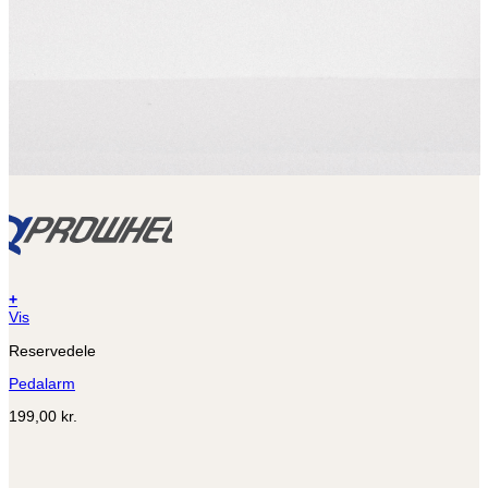
+
Dette
Vis
vare
Reservedele
har
flere
Pedalarm
varianter.
Mulighederne
199,00
kr.
kan
vælges
på
varesiden