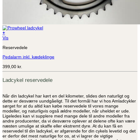
+
Dette
Vis
vare
Reservedele
har
flere
Pedalarm inkl. kædeklinge
varianter.
Mulighederne
399,00
kr.
kan
vælges
på
Ladcykel reservedele
varesiden
Når din ladcykel har kørt en del kilometer, slides den naturligt og
dette er desværre uundgåeligt. Til det formål har vi hos Amladcykler
sørget for at du altid kan købe reservedele til vores mange
modeller, og naturligvis også ældre modeller, når uheldet er ude.
Ligeledes kan vi supplere med mange dele til andre modeller fra
andre producenter, da vi desværre oplever at delene ofte kan være
næsten umulige at skaffe eller ekstremt dyre. At du kan få en
reservedel til din ladcykel, er afgørende for din cykels levetid og det
er derfor det mest naturlige for os, at vi lagrer de vigtige