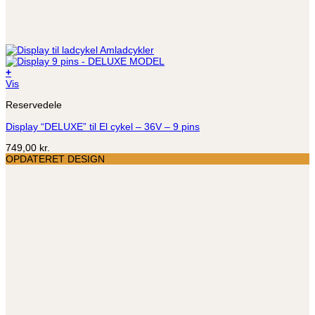
+
Vis
Reservedele
Display “DELUXE” til El cykel – 36V – 9 pins
749,00
kr.
OPDATERET DESIGN