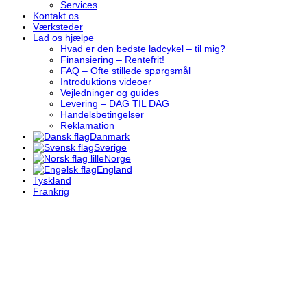
Services
Kontakt os
Værksteder
Lad os hjælpe
Hvad er den bedste ladcykel – til mig?
Finansiering – Rentefrit!
FAQ – Ofte stillede spørgsmål
Introduktions videoer
Vejledninger og guides
Levering – DAG TIL DAG
Handelsbetingelser
Reklamation
Danmark
Sverige
Norge
England
Tyskland
Frankrig