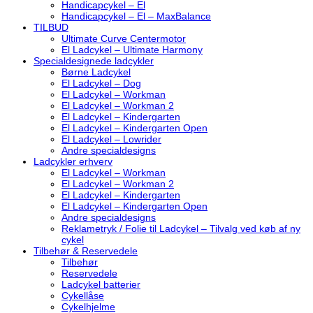
Handicapcykel – El
Handicapcykel – El – MaxBalance
TILBUD
Ultimate Curve Centermotor
El Ladcykel – Ultimate Harmony
Specialdesignede ladcykler
Børne Ladcykel
El Ladcykel – Dog
El Ladcykel – Workman
El Ladcykel – Workman 2
El Ladcykel – Kindergarten
El Ladcykel – Kindergarten Open
El Ladcykel – Lowrider
Andre specialdesigns
Ladcykler erhverv
El Ladcykel – Workman
El Ladcykel – Workman 2
El Ladcykel – Kindergarten
El Ladcykel – Kindergarten Open
Andre specialdesigns
Reklametryk / Folie til Ladcykel – Tilvalg ved køb af ny
cykel
Tilbehør & Reservedele
Tilbehør
Reservedele
Ladcykel batterier
Cykellåse
Cykelhjelme