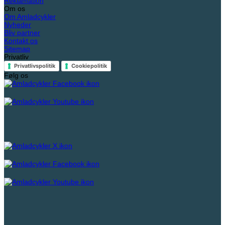
Reklamation
Om os
Om Amladcykler
Nyheder
Bliv partner
Kontakt os
Sitemap
Privatliv
Privatlivspolitik
Cookiepolitik
Følg os