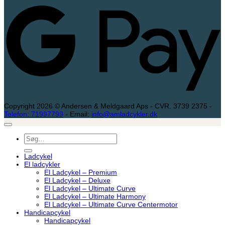
P
Copyright 2026 © Andersen & Meldgaard Aps - CVR. 3739 2375 -
Telefon: 71997799
- Email:
info@amladcykler.dk
Søg
efter:
Ladcykel
El ladcykler
El Ladcykel – Premium
El Ladcykel – Deluxe
El Ladcykel – Ultimate Curve
El Ladcykel – Ultimate Harmony
El Ladcykel – Ultimate Curve Centermotor
Handicapcykel
Handicapcykel