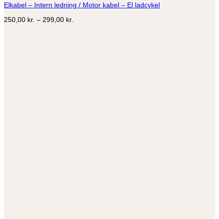
Elkabel – Intern ledning / Motor kabel – El ladcykel
varianter.
Mulighederne
Prisinterval:
250,00
kr.
–
299,00
kr.
kan
250,00 kr.
vælges
til
på
299,00 kr.
varesiden