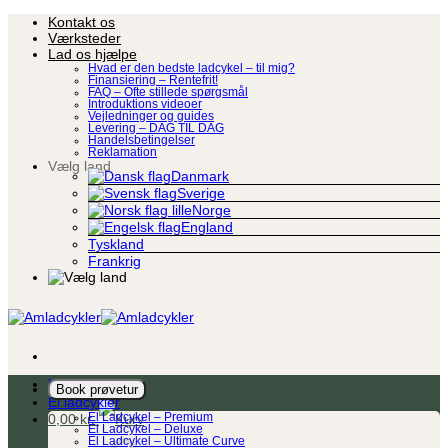
Fortsæt
Kontakt os
til
Værksteder
indhold
Lad os hjælpe
Hvad er den bedste ladcykel – til mig?
Finansiering – Rentefrit!
FAQ – Ofte stillede spørgsmål
Introduktions videoer
Vejledninger og guides
Levering – DAG TIL DAG
Handelsbetingelser
Reklamation
Vælg land
Danmark
Sverige
Norge
England
Tyskland
Frankrig
Ladcykel
Book prøvetur
El ladcykler
0,00
kr.
El Ladcykel – Premium
El Ladcykel – Deluxe
El Ladcykel – Ultimate Curve