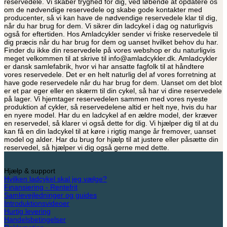
reservedele. Vi skaber tryghed for dig, ved løbende at opdatere os
om de nødvendige reservedele og skabe gode kontakter med
producenter, så vi kan have de nødvendige reservedele klar til dig,
når du har brug for dem. Vi sikrer din ladcykel i dag og naturligvis
også for eftertiden. Hos Amladcykler sender vi friske reservedele til
dig præcis når du har brug for dem og uanset hvilket behov du har.
Finder du ikke din reservedele på vores webshop er du naturligvis
meget velkommen til at skrive til info@amladcykler.dk. Amladcykler
er dansk samlefabrik, hvor vi har ansatte fagfolk til at håndtere
vores reservedele. Det er en helt naturlig del af vores forretning at
have gode reservedele når du har brug for dem. Uanset om det blot
er et par eger eller en skærm til din cykel, så har vi dine reservedele
på lager. Vi hjemtager reservedelen sammen med vores nyeste
produktion af cykler, så reservedelene altid er helt nye, hvis du har
en nyere model. Har du en ladcykel af en ældre model, der kræver
en reservedel, så klarer vi også dette for dig. Vi hjælper dig til at du
kan få en din ladcykel til at køre i rigtig mange år fremover, uanset
model og alder. Har du brug for hjælp til at justere eller påsætte din
reservedel, så hjælper vi dig også gerne med dette.
Hjælp & support
Hvilken ladcykel skal jeg vælge?
Finansiering - Rentefrit
Samlevejledninger og guides
Introduktionsvideoer
Hurtig levering
Handelsbetingelser