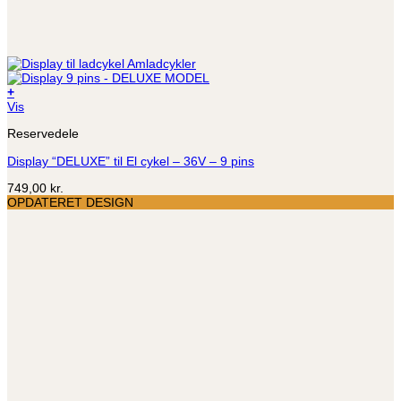
+
Vis
Reservedele
Display “DELUXE” til El cykel – 36V – 9 pins
749,00
kr.
OPDATERET DESIGN