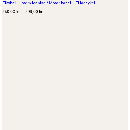
Elkabel – Intern ledning / Motor kabel – El ladcykel
varianter.
Mulighederne
Prisinterval:
250,00
kr.
–
299,00
kr.
kan
250,00 kr.
vælges
til
på
299,00 kr.
varesiden