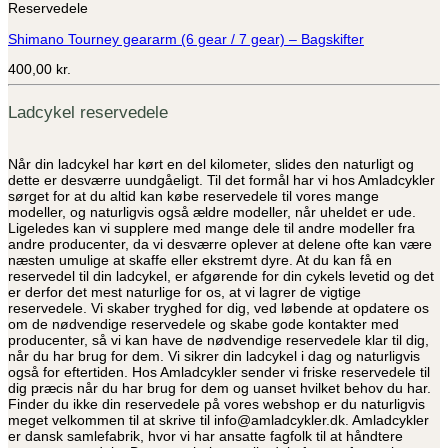
Reservedele
har
flere
Shimano Tourney geararm (6 gear / 7 gear) – Bagskifter
varianter.
Mulighederne
400,00
kr.
kan
vælges
på
Ladcykel reservedele
varesiden
Når din ladcykel har kørt en del kilometer, slides den naturligt og
dette er desværre uundgåeligt. Til det formål har vi hos Amladcykler
sørget for at du altid kan købe reservedele til vores mange
modeller, og naturligvis også ældre modeller, når uheldet er ude.
Ligeledes kan vi supplere med mange dele til andre modeller fra
andre producenter, da vi desværre oplever at delene ofte kan være
næsten umulige at skaffe eller ekstremt dyre. At du kan få en
reservedel til din ladcykel, er afgørende for din cykels levetid og det
er derfor det mest naturlige for os, at vi lagrer de vigtige
reservedele. Vi skaber tryghed for dig, ved løbende at opdatere os
om de nødvendige reservedele og skabe gode kontakter med
producenter, så vi kan have de nødvendige reservedele klar til dig,
når du har brug for dem. Vi sikrer din ladcykel i dag og naturligvis
også for eftertiden. Hos Amladcykler sender vi friske reservedele til
dig præcis når du har brug for dem og uanset hvilket behov du har.
Finder du ikke din reservedele på vores webshop er du naturligvis
meget velkommen til at skrive til info@amladcykler.dk. Amladcykler
er dansk samlefabrik, hvor vi har ansatte fagfolk til at håndtere