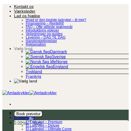
Fortsæt
Kontakt os
til
Værksteder
indhold
Lad os hjælpe
Hvad er den bedste ladcykel – til mig?
Finansiering – Rentefrit!
FAQ – Ofte stillede spørgsmål
Introduktions videoer
Vejledninger og guides
Levering – DAG TIL DAG
Handelsbetingelser
Reklamation
Vælg land
Danmark
Sverige
Norge
England
Tyskland
Frankrig
Ladcykel
Book prøvetur
El ladcykler
0,00
kr.
El Ladcykel – Premium
El Ladcykel – Deluxe
El Ladcykel – Ultimate Curve