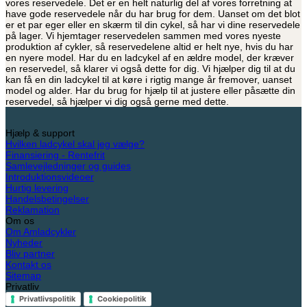
vores reservedele. Det er en helt naturlig del af vores forretning at
have gode reservedele når du har brug for dem. Uanset om det blot
er et par eger eller en skærm til din cykel, så har vi dine reservedele
på lager. Vi hjemtager reservedelen sammen med vores nyeste
produktion af cykler, så reservedelene altid er helt nye, hvis du har
en nyere model. Har du en ladcykel af en ældre model, der kræver
en reservedel, så klarer vi også dette for dig. Vi hjælper dig til at du
kan få en din ladcykel til at køre i rigtig mange år fremover, uanset
model og alder. Har du brug for hjælp til at justere eller påsætte din
reservedel, så hjælper vi dig også gerne med dette.
Hjælp & support
Hvilken ladcykel skal jeg vælge?
Finansiering - Rentefrit
Samlevejledninger og guides
Introduktionsvideoer
Hurtig levering
Handelsbetingelser
Reklamation
Om os
Om Amladcykler
Nyheder
Bliv partner
Kontakt os
Sitemap
Privatliv
Privatlivspolitik
Cookiepolitik