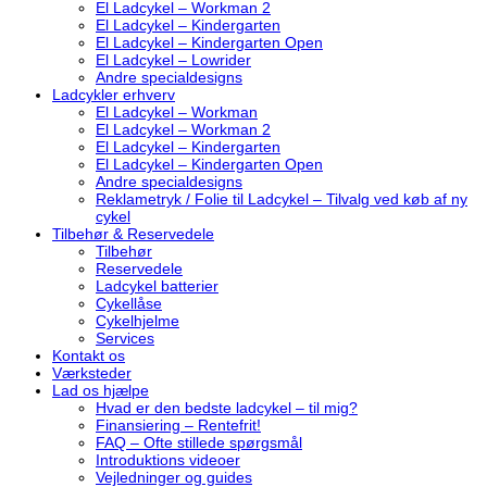
El Ladcykel – Workman 2
El Ladcykel – Kindergarten
El Ladcykel – Kindergarten Open
El Ladcykel – Lowrider
Andre specialdesigns
Ladcykler erhverv
El Ladcykel – Workman
El Ladcykel – Workman 2
El Ladcykel – Kindergarten
El Ladcykel – Kindergarten Open
Andre specialdesigns
Reklametryk / Folie til Ladcykel – Tilvalg ved køb af ny
cykel
Tilbehør & Reservedele
Tilbehør
Reservedele
Ladcykel batterier
Cykellåse
Cykelhjelme
Services
Kontakt os
Værksteder
Lad os hjælpe
Hvad er den bedste ladcykel – til mig?
Finansiering – Rentefrit!
FAQ – Ofte stillede spørgsmål
Introduktions videoer
Vejledninger og guides