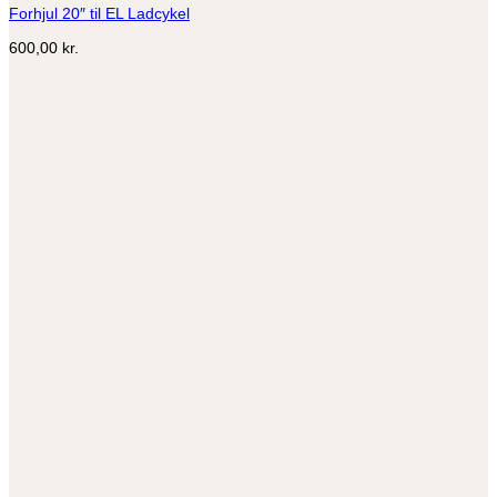
Forhjul 20″ til EL Ladcykel
varianter.
Mulighederne
600,00
kr.
kan
vælges
på
varesiden