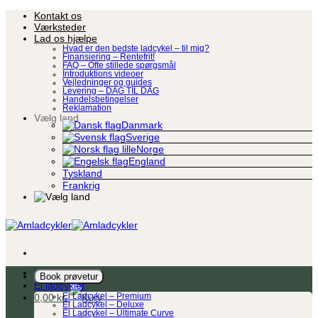
Fortsæt
Kontakt os
til
Værksteder
indhold
Lad os hjælpe
Hvad er den bedste ladcykel – til mig?
Finansiering – Rentefrit!
FAQ – Ofte stillede spørgsmål
Introduktions videoer
Vejledninger og guides
Levering – DAG TIL DAG
Handelsbetingelser
Reklamation
Vælg land
Danmark
Sverige
Norge
England
Tyskland
Frankrig
Ladcykel
Book prøvetur
El ladcykler
0,00
kr.
El Ladcykel – Premium
El Ladcykel – Deluxe
El Ladcykel – Ultimate Curve