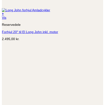
+
Dette
Vis
vare
Reservedele
har
flere
Forhjul 20″ til El Long John inkl. motor
varianter.
Mulighederne
2.495,00
kr.
kan
vælges
på
varesiden