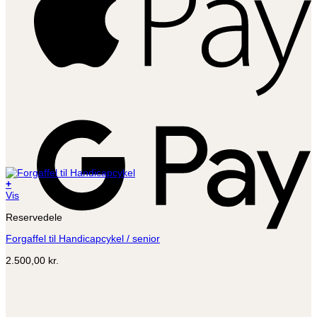
G
P
+
Vis
Reservedele
Forgaffel til Handicapcykel / senior
2.500,00
kr.