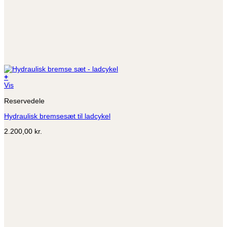
+
Dette
Vis
vare
Reservedele
har
flere
Hydraulisk bremsesæt til ladcykel
varianter.
Mulighederne
2.200,00
kr.
kan
vælges
på
varesiden