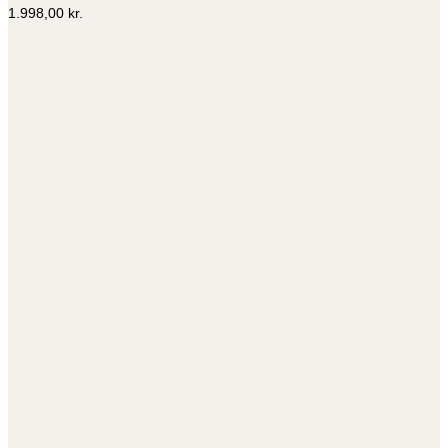
Mulighederne
1.998,00
kr.
kan
vælges
på
varesiden