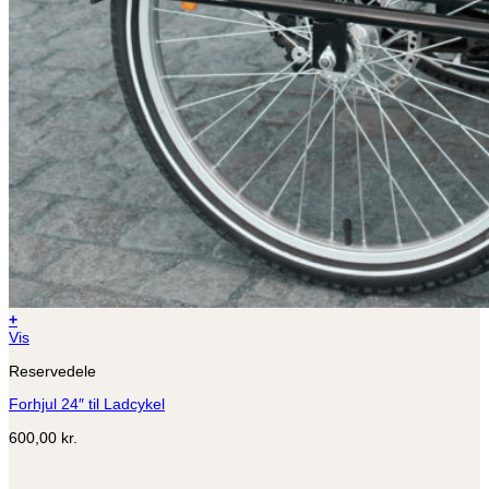
+
Dette
Vis
vare
Reservedele
har
flere
Forhjul 24″ til Ladcykel
varianter.
Mulighederne
600,00
kr.
kan
vælges
på