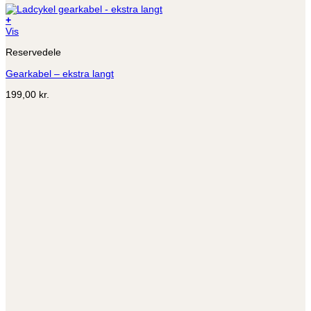
+
Vis
Reservedele
Gearkabel – ekstra langt
199,00
kr.