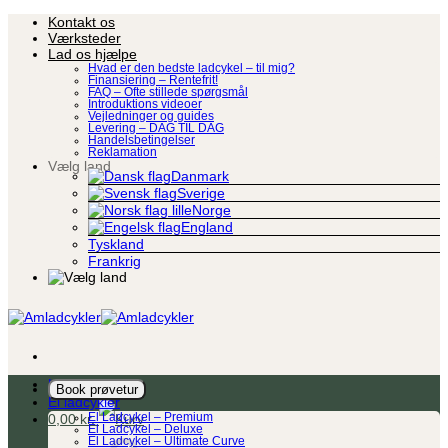
Fortsæt
Kontakt os
til
Værksteder
indhold
Lad os hjælpe
Hvad er den bedste ladcykel – til mig?
Finansiering – Rentefrit!
FAQ – Ofte stillede spørgsmål
Introduktions videoer
Vejledninger og guides
Levering – DAG TIL DAG
Handelsbetingelser
Reklamation
Vælg land
Danmark
Sverige
Norge
England
Tyskland
Frankrig
Ladcykel
Book prøvetur
El ladcykler
0,00
kr.
El Ladcykel – Premium
El Ladcykel – Deluxe
El Ladcykel – Ultimate Curve