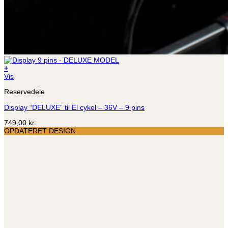
+
Vis
Reservedele
Display “DELUXE” til El cykel – 36V – 9 pins
749,00
kr.
OPDATERET DESIGN