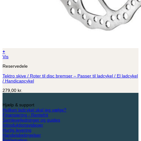
+
Vis
Reservedele
Tektro skive / Roter til disc bremser – Passer til ladcykel / El ladcykel
/ Handicapcykel
279,00
kr.
Hjælp & support
Hvilken ladcykel skal jeg vælge?
Finansiering - Rentefrit
Samlevejledninger og guides
Introduktionsvideoer
Hurtig levering
Handelsbetingelser
Reklamation