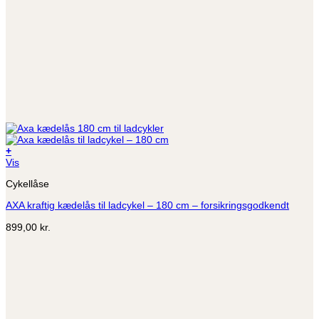
+
Vis
Cykellåse
AXA kraftig kædelås til ladcykel – 180 cm – forsikringsgodkendt
899,00
kr.