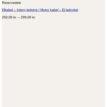
Reservedele
har
flere
Elkabel – Intern ledning / Motor kabel – El ladcykel
varianter.
Mulighederne
Prisinterval:
250,00
kr.
–
299,00
kr.
kan
250,00 kr.
vælges
til
på
299,00 kr.
varesiden