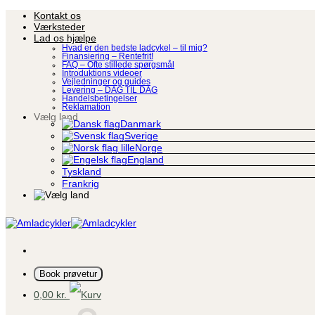
Fortsæt
Kontakt os
til
Værksteder
indhold
Lad os hjælpe
Hvad er den bedste ladcykel – til mig?
Finansiering – Rentefrit!
FAQ – Ofte stillede spørgsmål
Introduktions videoer
Vejledninger og guides
Levering – DAG TIL DAG
Handelsbetingelser
Reklamation
Vælg land
Danmark
Sverige
Norge
England
Tyskland
Frankrig
Book prøvetur
0,00
kr.