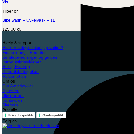
Vis
Tilbehør
Bike wash – Cykelvask – 1L
129,00
kr.
Hjælp & support
Hvilken ladcykel skal jeg vælge?
Finansiering - Rentefrit
Samlevejledninger og guides
Introduktionsvideoer
Hurtig levering
Handelsbetingelser
Reklamation
Om os
Om Amladcykler
Nyheder
Bliv partner
Kontakt os
Sitemap
Privatliv
Privatlivspolitik
Cookiepolitik
Følg os