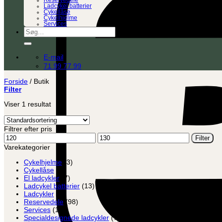
Reservedele
Ladcykel batterier
Cykellåse
Cykelhjelme
Services
Søg
efter:
E-mail
71 99 77 99
Forside
/
Butik
Filter
Viser 1 resultat
Filtrer efter pris
Mindste
Højeste
Filter
pris
pris
Varekategorier
Cykelhjelme
(3)
Cykellåse
(8)
El ladcykler
(7)
Ladcykel batterier
(13)
Ladcykler
(2)
Reservedele
(98)
Services
(12)
Specialdesignede ladcykler
(7)