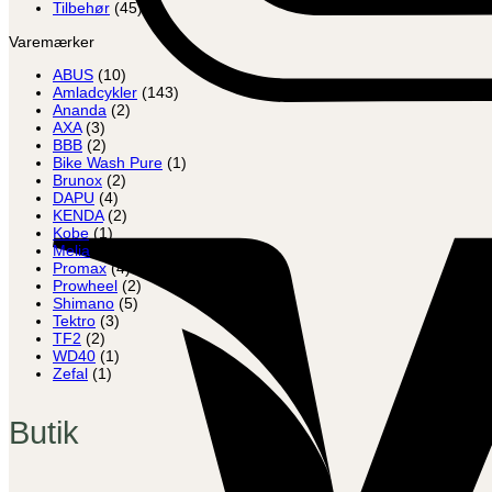
Tilbehør
(45)
Varemærker
ABUS
(10)
Amladcykler
(143)
Ananda
(2)
AXA
(3)
BBB
(2)
Bike Wash Pure
(1)
Brunox
(2)
DAPU
(4)
KENDA
(2)
Kobe
(1)
Melia
(5)
Promax
(4)
Prowheel
(2)
Shimano
(5)
Tektro
(3)
TF2
(2)
WD40
(1)
Zefal
(1)
Butik