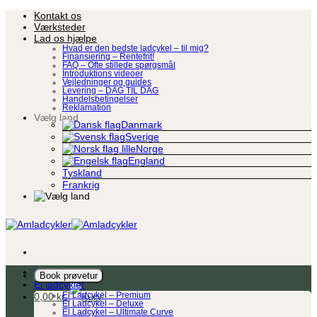
Fortsæt
Kontakt os
til
Værksteder
indhold
Lad os hjælpe
Hvad er den bedste ladcykel – til mig?
Finansiering – Rentefrit!
FAQ – Ofte stillede spørgsmål
Introduktions videoer
Vejledninger og guides
Levering – DAG TIL DAG
Handelsbetingelser
Reklamation
Vælg land
Danmark
Sverige
Norge
England
Tyskland
Frankrig
Ladcykel
Book prøvetur
El ladcykler
0,00
kr.
El Ladcykel – Premium
El Ladcykel – Deluxe
El Ladcykel – Ultimate Curve