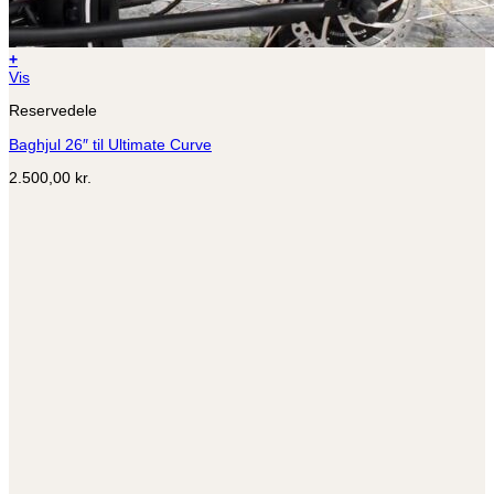
+
Dette
Vis
vare
Reservedele
har
flere
Baghjul 26″ til Ultimate Curve
varianter.
Mulighederne
2.500,00
kr.
kan
vælges
på
varesiden