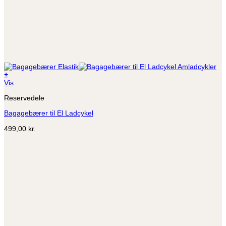
+
Dette
Vis
vare
Reservedele
har
flere
Bagagebærer til El Ladcykel
varianter.
Mulighederne
499,00
kr.
kan
vælges
på
varesiden