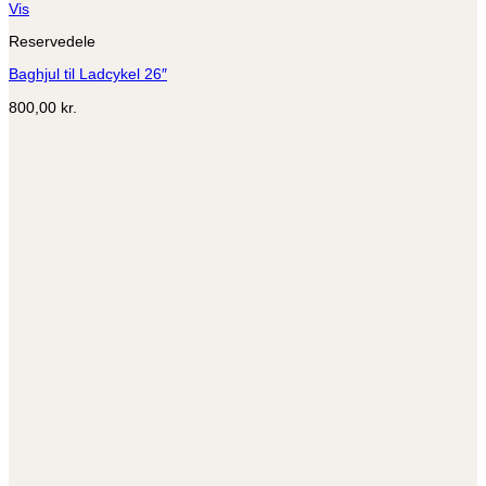
Dette
Vis
vare
Reservedele
har
flere
Baghjul til Ladcykel 26″
varianter.
Mulighederne
800,00
kr.
kan
vælges
på
varesiden