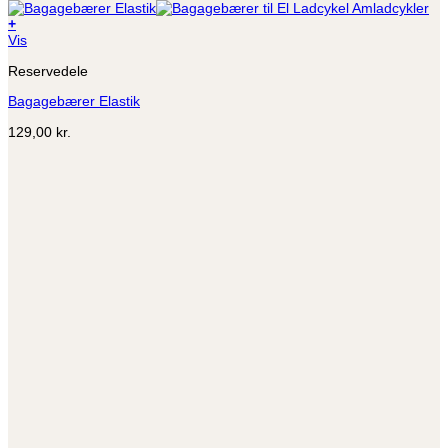
+
Dette
Vis
vare
Reservedele
har
flere
Bagagebærer Elastik
varianter.
Mulighederne
129,00
kr.
kan
vælges
på
varesiden