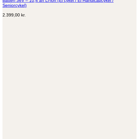
Batteri 36V – 10,4 ah Li-ion (El cykel / El Handicapcykel /
Seniorcykel)
2.399,00
kr.