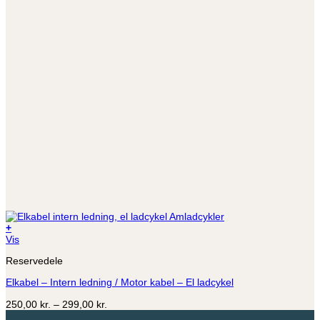
+
Dette
Vis
vare
Reservedele
har
flere
Elkabel – Intern ledning / Motor kabel – El ladcykel
varianter.
Mulighederne
Prisinterval:
250,00
kr.
–
299,00
kr.
kan
250,00 kr.
vælges