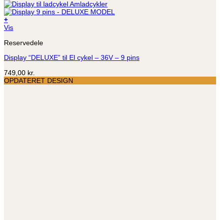
+
Vis
Reservedele
Display “DELUXE” til El cykel – 36V – 9 pins
749,00
kr.
OPDATERET DESIGN