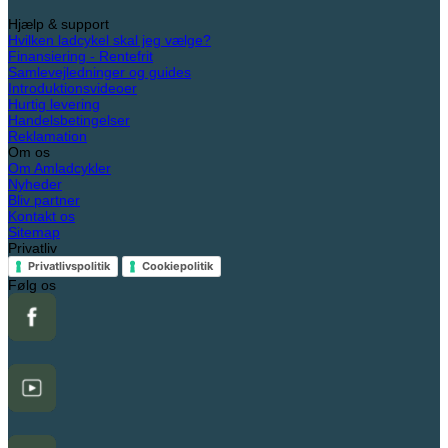
til
på
Hjælp & support
299,00 kr.
varesiden
Hvilken ladcykel skal jeg vælge?
Finansiering - Rentefrit
Samlevejledninger og guides
Introduktionsvideoer
Hurtig levering
Handelsbetingelser
Reklamation
Om os
Om Amladcykler
Nyheder
Bliv partner
Kontakt os
Sitemap
Privatliv
Privatlivspolitik
Cookiepolitik
Følg os