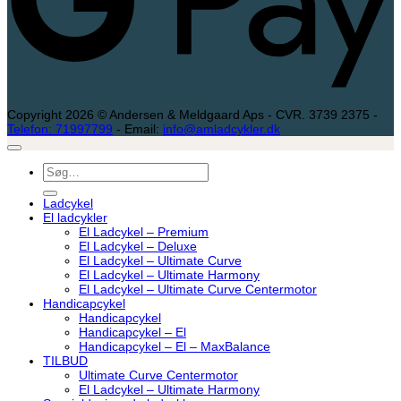
Copyright 2026 © Andersen & Meldgaard Aps - CVR. 3739 2375 -
Telefon: 71997799
- Email:
info@amladcykler.dk
Søg
efter:
Ladcykel
El ladcykler
El Ladcykel – Premium
El Ladcykel – Deluxe
El Ladcykel – Ultimate Curve
El Ladcykel – Ultimate Harmony
El Ladcykel – Ultimate Curve Centermotor
Handicapcykel
Handicapcykel
Handicapcykel – El
Handicapcykel – El – MaxBalance
TILBUD
Ultimate Curve Centermotor
El Ladcykel – Ultimate Harmony