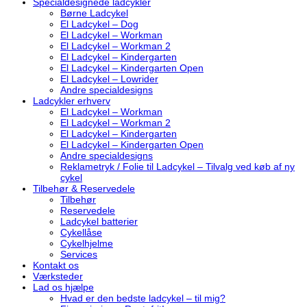
Specialdesignede ladcykler
Børne Ladcykel
El Ladcykel – Dog
El Ladcykel – Workman
El Ladcykel – Workman 2
El Ladcykel – Kindergarten
El Ladcykel – Kindergarten Open
El Ladcykel – Lowrider
Andre specialdesigns
Ladcykler erhverv
El Ladcykel – Workman
El Ladcykel – Workman 2
El Ladcykel – Kindergarten
El Ladcykel – Kindergarten Open
Andre specialdesigns
Reklametryk / Folie til Ladcykel – Tilvalg ved køb af ny
cykel
Tilbehør & Reservedele
Tilbehør
Reservedele
Ladcykel batterier
Cykellåse
Cykelhjelme
Services
Kontakt os
Værksteder
Lad os hjælpe
Hvad er den bedste ladcykel – til mig?