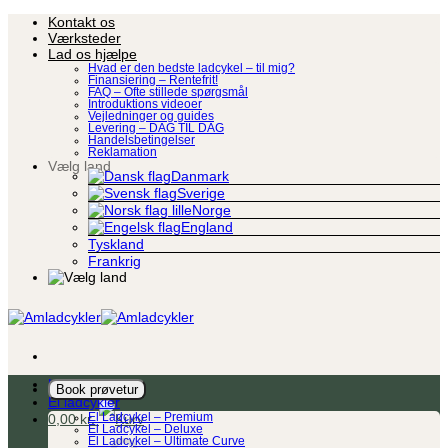
Fortsæt
Kontakt os
til
Værksteder
indhold
Lad os hjælpe
Hvad er den bedste ladcykel – til mig?
Finansiering – Rentefrit!
FAQ – Ofte stillede spørgsmål
Introduktions videoer
Vejledninger og guides
Levering – DAG TIL DAG
Handelsbetingelser
Reklamation
Vælg land
Danmark
Sverige
Norge
England
Tyskland
Frankrig
Ladcykel
Book prøvetur
El ladcykler
0,00
kr.
El Ladcykel – Premium
El Ladcykel – Deluxe
El Ladcykel – Ultimate Curve