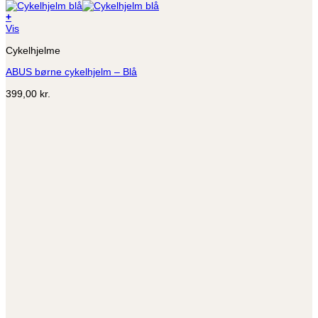
+
Dette
Vis
vare
Cykelhjelme
har
flere
ABUS børne cykelhjelm – Blå
varianter.
Mulighederne
399,00
kr.
kan
vælges
på
varesiden