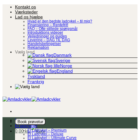
Fortsæt
Kontakt os
til
Værksteder
indhold
Lad os hjælpe
Hvad er den bedste ladcykel – til mig?
Finansiering – Rentefrit!
FAQ – Ofte stillede spørgsmål
Introduktions videoer
Vejledninger og guides
Levering – DAG TIL DAG
Handelsbetingelser
Reklamation
Vælg land
Danmark
Sverige
Norge
England
Tyskland
Frankrig
Ladcykel
Book prøvetur
El ladcykler
0,00
kr.
El Ladcykel – Premium
El Ladcykel – Deluxe
El Ladcykel – Ultimate Curve