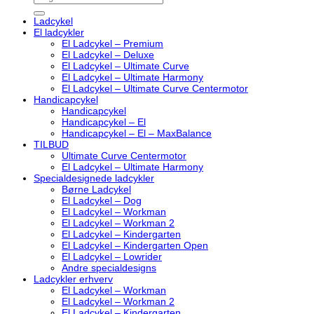
efter:
Ladcykel
El ladcykler
El Ladcykel – Premium
El Ladcykel – Deluxe
El Ladcykel – Ultimate Curve
El Ladcykel – Ultimate Harmony
El Ladcykel – Ultimate Curve Centermotor
Handicapcykel
Handicapcykel
Handicapcykel – El
Handicapcykel – El – MaxBalance
TILBUD
Ultimate Curve Centermotor
El Ladcykel – Ultimate Harmony
Specialdesignede ladcykler
Børne Ladcykel
El Ladcykel – Dog
El Ladcykel – Workman
El Ladcykel – Workman 2
El Ladcykel – Kindergarten
El Ladcykel – Kindergarten Open
El Ladcykel – Lowrider
Andre specialdesigns
Ladcykler erhverv
El Ladcykel – Workman
El Ladcykel – Workman 2
El Ladcykel – Kindergarten