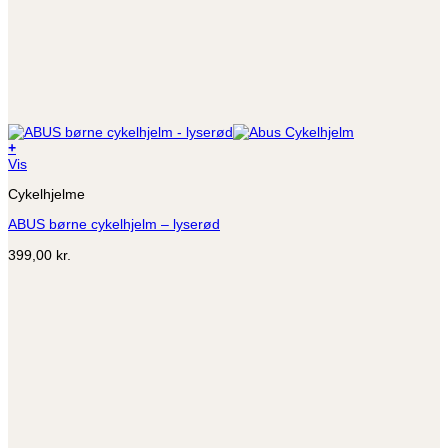
+
Dette
Vis
vare
Cykelhjelme
har
flere
ABUS børne cykelhjelm – lyserød
varianter.
Mulighederne
399,00
kr.
kan
vælges
på
varesiden