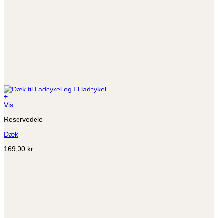
+
Dette
Vis
vare
Reservedele
har
flere
Dæk
varianter.
Mulighederne
169,00
kr.
kan
vælges
på
varesiden