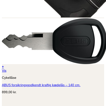
+
Vis
Cykellåse
ABUS forsikringsgodkendt kraftig kædelås – 140 cm.
899,00
kr.