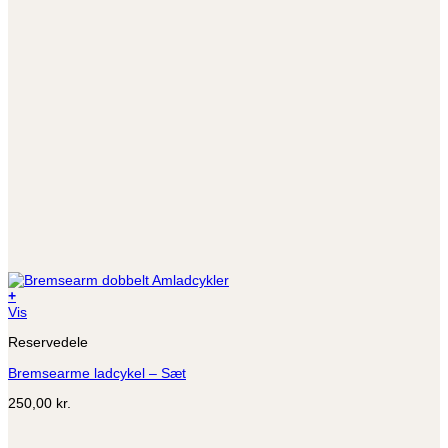
+
Dette
Vis
vare
Reservedele
har
flere
Bremsearme ladcykel – Sæt
varianter.
Mulighederne
250,00
kr.
kan
vælges
på