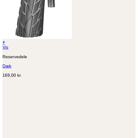
+
Dette
Vis
vare
Reservedele
har
flere
Dæk
varianter.
Mulighederne
169,00
kr.
kan
vælges
på
varesiden