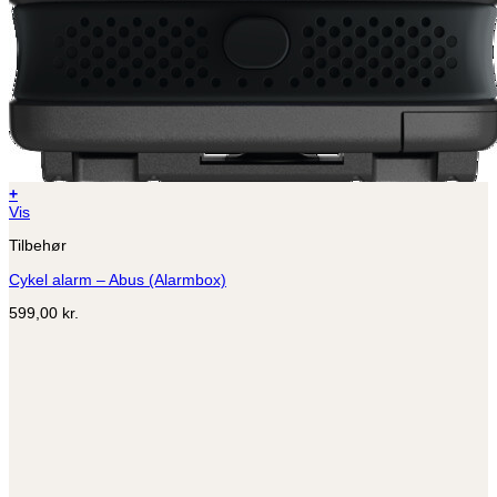
+
Vis
Tilbehør
Cykel alarm – Abus (Alarmbox)
599,00
kr.