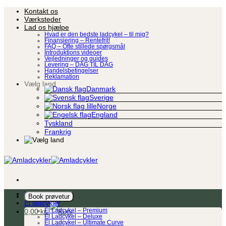
Fortsæt
Kontakt os
til
Værksteder
indhold
Lad os hjælpe
Hvad er den bedste ladcykel – til mig?
Finansiering – Rentefrit!
FAQ – Ofte stillede spørgsmål
Introduktions videoer
Vejledninger og guides
Levering – DAG TIL DAG
Handelsbetingelser
Reklamation
Vælg land
Danmark
Sverige
Norge
England
Tyskland
Frankrig
Ladcykel
Book prøvetur
El ladcykler
0,00
kr.
El Ladcykel – Premium
El Ladcykel – Deluxe
El Ladcykel – Ultimate Curve