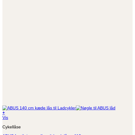
+
Vis
Cykellåse