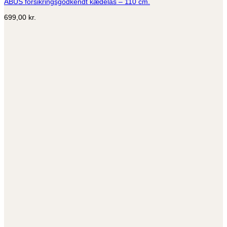
ABUS forsikringsgodkendt kædelås – 110 cm.
699,00
kr.