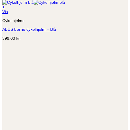
+
Dette
Vis
vare
Cykelhjelme
har
flere
ABUS børne cykelhjelm – Blå
varianter.
Mulighederne
399,00
kr.
kan
vælges
på
varesiden