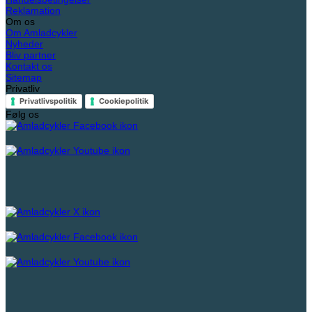
Reklamation
Om os
Om Amladcykler
Nyheder
Bliv partner
Kontakt os
Sitemap
Privatliv
Privatlivspolitik
Cookiepolitik
Følg os