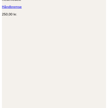
flere
Håndbremse
varianter.
Mulighederne
250,00
kr.
kan
vælges
på
varesiden