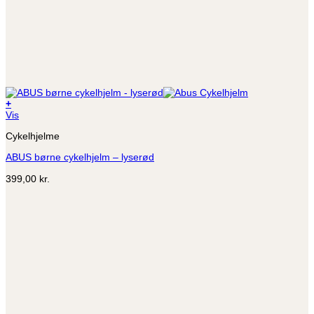
+
Dette
Vis
vare
Cykelhjelme
har
flere
ABUS børne cykelhjelm – lyserød
varianter.
Mulighederne
399,00
kr.
kan
vælges
på
varesiden