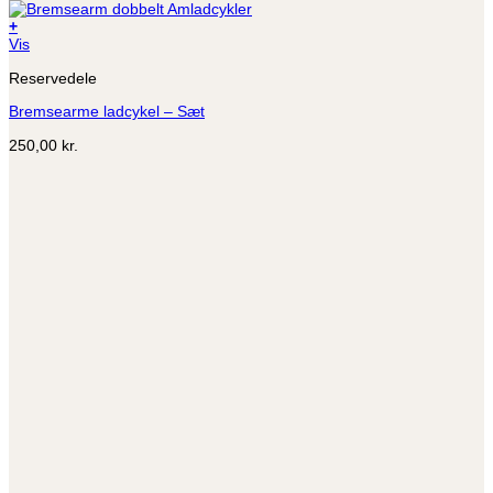
+
Dette
Vis
vare
Reservedele
har
flere
Bremsearme ladcykel – Sæt
varianter.
Mulighederne
250,00
kr.
kan
vælges
på
varesiden