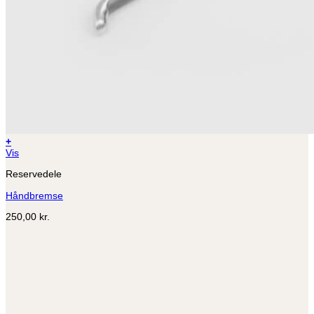
+
Dette
Vis
vare
Reservedele
har
flere
Håndbremse
varianter.
Mulighederne
250,00
kr.
kan
vælges
på
varesiden