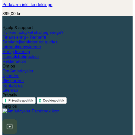
flere
Pedalarm inkl. kædeklinge
varianter.
Mulighederne
399,00
kr.
kan
vælges
på
Hjælp & support
varesiden
Hvilken ladcykel skal jeg vælge?
Finansiering - Rentefrit
Samlevejledninger og guides
Introduktionsvideoer
Hurtig levering
Handelsbetingelser
Reklamation
Om os
Om Amladcykler
Nyheder
Bliv partner
Kontakt os
Sitemap
Privatliv
Privatlivspolitik
Cookiepolitik
Følg os