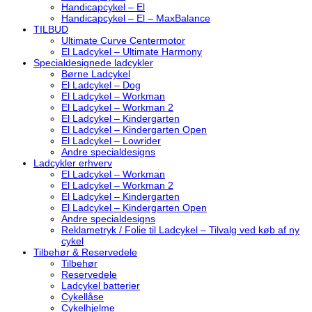
Handicapcykel – El
Handicapcykel – El – MaxBalance
TILBUD
Ultimate Curve Centermotor
El Ladcykel – Ultimate Harmony
Specialdesignede ladcykler
Børne Ladcykel
El Ladcykel – Dog
El Ladcykel – Workman
El Ladcykel – Workman 2
El Ladcykel – Kindergarten
El Ladcykel – Kindergarten Open
El Ladcykel – Lowrider
Andre specialdesigns
Ladcykler erhverv
El Ladcykel – Workman
El Ladcykel – Workman 2
El Ladcykel – Kindergarten
El Ladcykel – Kindergarten Open
Andre specialdesigns
Reklametryk / Folie til Ladcykel – Tilvalg ved køb af ny
cykel
Tilbehør & Reservedele
Tilbehør
Reservedele
Ladcykel batterier
Cykellåse
Cykelhjelme