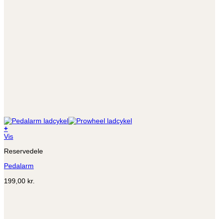
+
Dette
Vis
vare
Reservedele
har
flere
Pedalarm
varianter.
Mulighederne
199,00
kr.
kan
vælges
på
varesiden