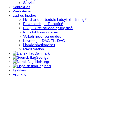
Services
Kontakt os
Værksteder
Lad os hjælpe
Hvad er den bedste ladcykel – til mig?
Finansiering – Rentefrit!
FAQ – Ofte stillede spørgsmål
Introduktions videoer
Vejledninger og guides
Levering – DAG TIL DAG
Handelsbetingelser
Reklamation
Danmark
Sverige
Norge
England
Tyskland
Frankrig