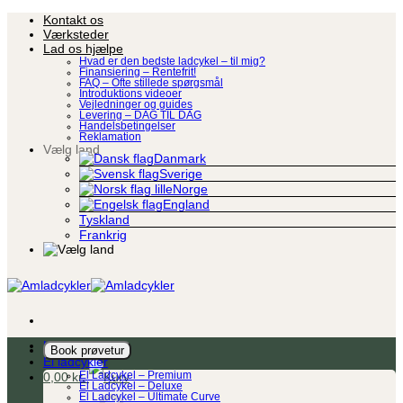
Fortsæt
Kontakt os
til
Værksteder
indhold
Lad os hjælpe
Hvad er den bedste ladcykel – til mig?
Finansiering – Rentefrit!
FAQ – Ofte stillede spørgsmål
Introduktions videoer
Vejledninger og guides
Levering – DAG TIL DAG
Handelsbetingelser
Reklamation
Vælg land
Danmark
Sverige
Norge
England
Tyskland
Frankrig
Ladcykel
Book prøvetur
El ladcykler
0,00
kr.
El Ladcykel – Premium
El Ladcykel – Deluxe
El Ladcykel – Ultimate Curve