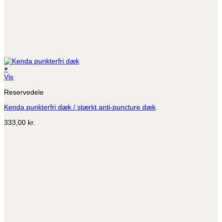
+
Dette
Vis
vare
Reservedele
har
flere
Kenda punkterfri dæk / stærkt anti-puncture dæk
varianter.
Mulighederne
333,00
kr.
kan
vælges
på
varesiden