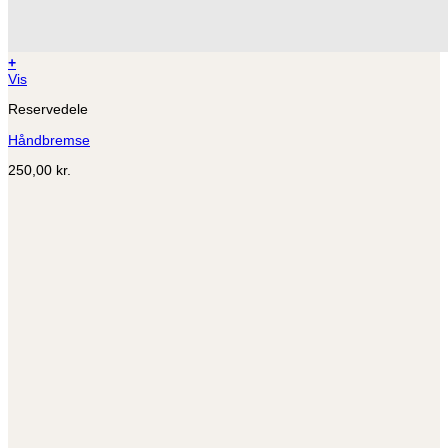
+
Dette
Vis
vare
Reservedele
har
flere
Håndbremse
varianter.
Mulighederne
250,00
kr.
kan
vælges
på
varesiden