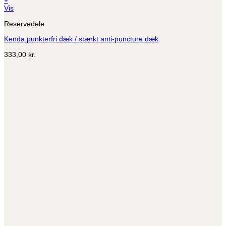
+
Dette
Vis
vare
Reservedele
har
flere
Kenda punkterfri dæk / stærkt anti-puncture dæk
varianter.
Mulighederne
333,00
kr.
kan
vælges
på
varesiden