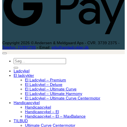
Copyright 2026 © Andersen & Meldgaard Aps - CVR. 3739 2375 -
Telefon: 71997799
- Email:
info@amladcykler.dk
Søg
efter:
Ladcykel
El ladcykler
El Ladcykel – Premium
El Ladcykel – Deluxe
El Ladcykel – Ultimate Curve
El Ladcykel – Ultimate Harmony
El Ladcykel – Ultimate Curve Centermotor
Handicapcykel
Handicapcykel
Handicapcykel – El
Handicapcykel – El – MaxBalance
TILBUD
Ultimate Curve Centermotor