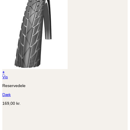
+
Dette
Vis
vare
Reservedele
har
flere
Dæk
varianter.
Mulighederne
169,00
kr.
kan
vælges
på
varesiden