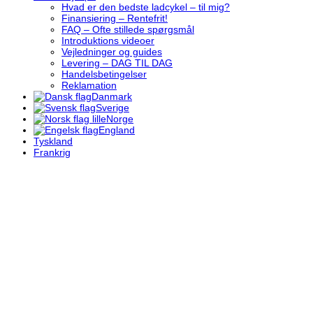
Hvad er den bedste ladcykel – til mig?
Finansiering – Rentefrit!
FAQ – Ofte stillede spørgsmål
Introduktions videoer
Vejledninger og guides
Levering – DAG TIL DAG
Handelsbetingelser
Reklamation
Danmark
Sverige
Norge
England
Tyskland
Frankrig