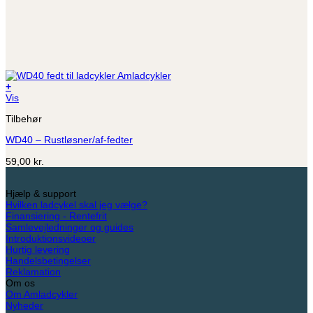
+
Vis
Tilbehør
WD40 – Rustløsner/af-fedter
59,00
kr.
Hjælp & support
Hvilken ladcykel skal jeg vælge?
Finansiering - Rentefrit
Samlevejledninger og guides
Introduktionsvideoer
Hurtig levering
Handelsbetingelser
Reklamation
Om os
Om Amladcykler
Nyheder