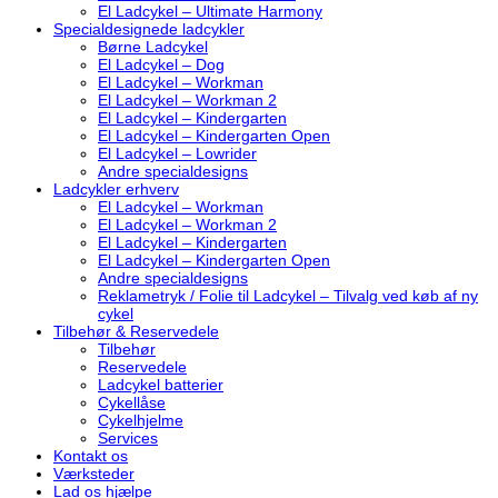
El Ladcykel – Ultimate Harmony
Specialdesignede ladcykler
Børne Ladcykel
El Ladcykel – Dog
El Ladcykel – Workman
El Ladcykel – Workman 2
El Ladcykel – Kindergarten
El Ladcykel – Kindergarten Open
El Ladcykel – Lowrider
Andre specialdesigns
Ladcykler erhverv
El Ladcykel – Workman
El Ladcykel – Workman 2
El Ladcykel – Kindergarten
El Ladcykel – Kindergarten Open
Andre specialdesigns
Reklametryk / Folie til Ladcykel – Tilvalg ved køb af ny
cykel
Tilbehør & Reservedele
Tilbehør
Reservedele
Ladcykel batterier
Cykellåse
Cykelhjelme
Services
Kontakt os
Værksteder
Lad os hjælpe