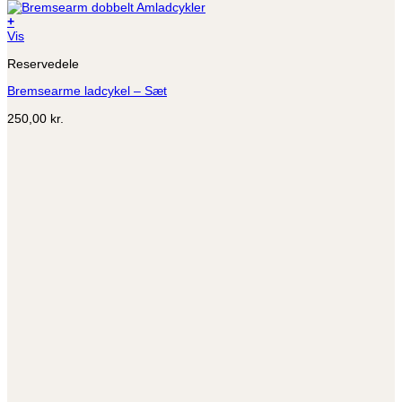
+
Dette
Vis
vare
Reservedele
har
flere
Bremsearme ladcykel – Sæt
varianter.
Mulighederne
250,00
kr.
kan
vælges
på
varesiden