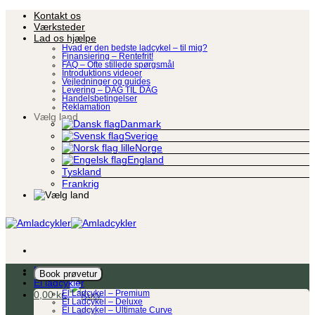
Fortsæt
Kontakt os
til
Værksteder
indhold
Lad os hjælpe
Hvad er den bedste ladcykel – til mig?
Finansiering – Rentefrit!
FAQ – Ofte stillede spørgsmål
Introduktions videoer
Vejledninger og guides
Levering – DAG TIL DAG
Handelsbetingelser
Reklamation
Vælg land
Danmark
Sverige
Norge
England
Tyskland
Frankrig
Ladcykel
Book prøvetur
El ladcykler
0,00
kr.
El Ladcykel – Premium
El Ladcykel – Deluxe
El Ladcykel – Ultimate Curve