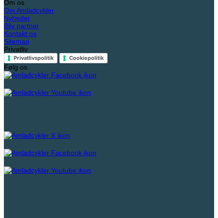
Om os
Om Amladcykler
Nyheder
Bliv partner
Kontakt os
Sitemap
Privatliv
Privatlivspolitik
Cookiepolitik
Følg os