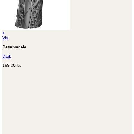
+
Dette
Vis
vare
Reservedele
har
flere
Dæk
varianter.
Mulighederne
169,00
kr.
kan
vælges
på
varesiden