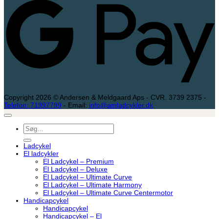
Copyright 2026 © Andersen & Meldgaard Aps - CVR. 3739 2375 -
Telefon: 71997799
- Email:
info@amladcykler.dk
Søg
efter:
Ladcykel
El ladcykler
El Ladcykel – Premium
El Ladcykel – Deluxe
El Ladcykel – Ultimate Curve
El Ladcykel – Ultimate Harmony
El Ladcykel – Ultimate Curve Centermotor
Handicapcykel
Handicapcykel
Handicapcykel – El