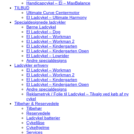
Handicapcykel – El – MaxBalance
TILBUD
Ultimate Curve Centermotor
El Ladcykel – Ultimate Harmony
Specialdesignede ladcykler
Børne Ladcykel
El Ladcykel – Dog
El Ladcykel – Workman
El Ladcykel – Workman 2
El Ladcykel – Kindergarten
El Ladcykel – Kindergarten Open
El Ladcykel – Lowrider
Andre specialdesigns
Ladcykler erhverv
El Ladcykel – Workman
El Ladcykel – Workman 2
El Ladcykel – Kindergarten
El Ladcykel – Kindergarten Open
Andre specialdesigns
Reklametryk / Folie til Ladcykel – Tilvalg ved køb af ny
cykel
Tilbehør & Reservedele
Tilbehør
Reservedele
Ladcykel batterier
Cykellåse
Cykelhjelme
Services