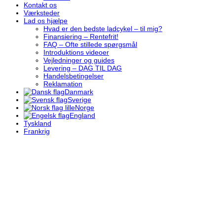
Kontakt os
Værksteder
Lad os hjælpe
Hvad er den bedste ladcykel – til mig?
Finansiering – Rentefrit!
FAQ – Ofte stillede spørgsmål
Introduktions videoer
Vejledninger og guides
Levering – DAG TIL DAG
Handelsbetingelser
Reklamation
Danmark
Sverige
Norge
England
Tyskland
Frankrig