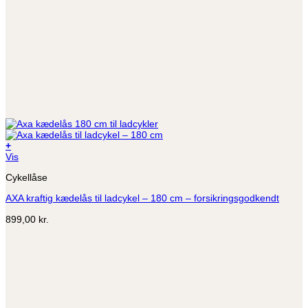
+
Vis
Cykellåse
AXA kraftig kædelås til ladcykel – 180 cm – forsikringsgodkendt
899,00
kr.