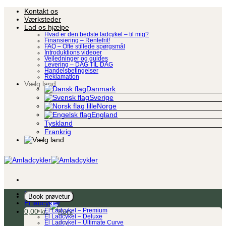
Fortsæt
Kontakt os
til
Værksteder
indhold
Lad os hjælpe
Hvad er den bedste ladcykel – til mig?
Finansiering – Rentefrit!
FAQ – Ofte stillede spørgsmål
Introduktions videoer
Vejledninger og guides
Levering – DAG TIL DAG
Handelsbetingelser
Reklamation
Vælg land
Danmark
Sverige
Norge
England
Tyskland
Frankrig
Ladcykel
Book prøvetur
El ladcykler
0,00
kr.
El Ladcykel – Premium
El Ladcykel – Deluxe
El Ladcykel – Ultimate Curve