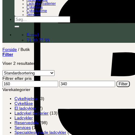
Reservedele
Ladcykel batterier
Cykellåse
Cykelhjelme
Services
Søg
efter:
E-mail
71 99 77 99
Forside
/
Butik
Filter
Viser 2 resultater
Filtrer efter pris
Mindste
Højeste
Filter
pris
pris
Varekategorier
Cykelhjelme
(3)
Cykellåse
(8)
El ladcykler
(7)
Ladcykel batterier
(13)
Ladcykler
(2)
Reservedele
(98)
Services
(12)
Specialdesignede ladcykler
(7)