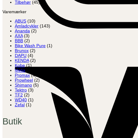
Tilbehør
(45)
Varemærker
ABUS
(10)
Amladcykler
(143)
Ananda
(2)
AXA
(3)
BBB
(2)
Bike Wash Pure
(1)
Brunox
(2)
DAPU
(4)
KENDA
(2)
Kobe
(1)
Melia
(5)
Promax
(4)
Prowheel
(2)
Shimano
(5)
Tektro
(3)
TF2
(2)
WD40
(1)
Zefal
(1)
Butik