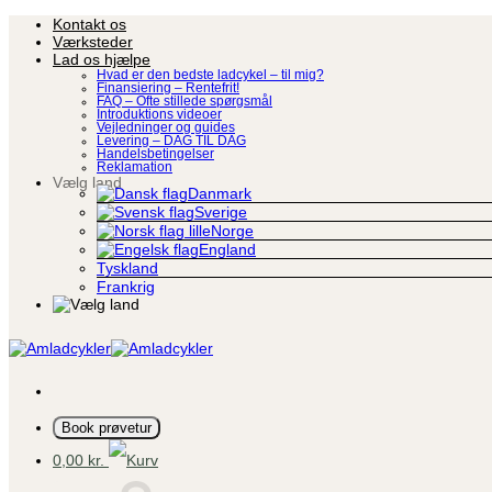
Fortsæt
Kontakt os
til
Værksteder
indhold
Lad os hjælpe
Hvad er den bedste ladcykel – til mig?
Finansiering – Rentefrit!
FAQ – Ofte stillede spørgsmål
Introduktions videoer
Vejledninger og guides
Levering – DAG TIL DAG
Handelsbetingelser
Reklamation
Vælg land
Danmark
Sverige
Norge
England
Tyskland
Frankrig
Book prøvetur
0,00
kr.