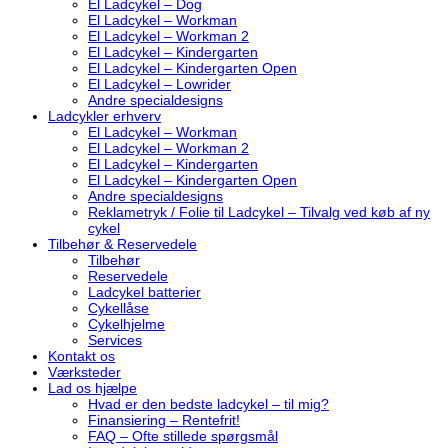
El Ladcykel – Dog
El Ladcykel – Workman
El Ladcykel – Workman 2
El Ladcykel – Kindergarten
El Ladcykel – Kindergarten Open
El Ladcykel – Lowrider
Andre specialdesigns
Ladcykler erhverv
El Ladcykel – Workman
El Ladcykel – Workman 2
El Ladcykel – Kindergarten
El Ladcykel – Kindergarten Open
Andre specialdesigns
Reklametryk / Folie til Ladcykel – Tilvalg ved køb af ny
cykel
Tilbehør & Reservedele
Tilbehør
Reservedele
Ladcykel batterier
Cykellåse
Cykelhjelme
Services
Kontakt os
Værksteder
Lad os hjælpe
Hvad er den bedste ladcykel – til mig?
Finansiering – Rentefrit!
FAQ – Ofte stillede spørgsmål