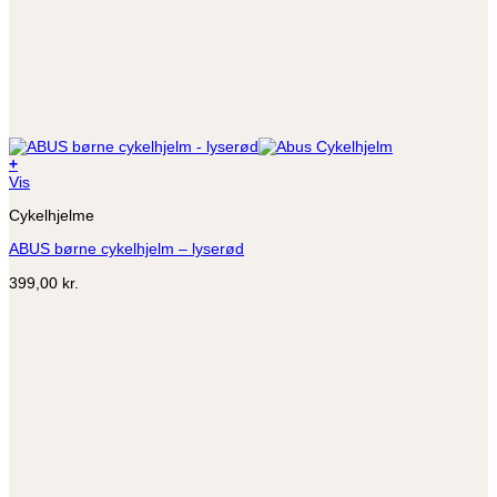
+
Dette
Vis
vare
Cykelhjelme
har
flere
ABUS børne cykelhjelm – lyserød
varianter.
Mulighederne
399,00
kr.
kan
vælges
på
varesiden