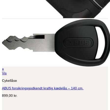
+
Vis
Cykellåse
ABUS forsikringsgodkendt kraftig kædelås – 140 cm.
899,00
kr.