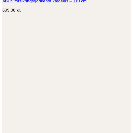
ABUS forsikringsgodkendt kædelås – 110 cm.
699,00
kr.