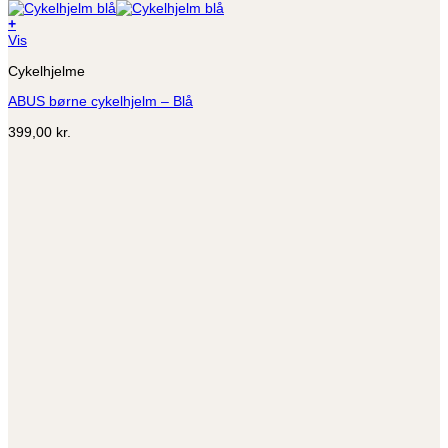
+
Dette
Vis
vare
Cykelhjelme
har
flere
ABUS børne cykelhjelm – Blå
varianter.
Mulighederne
399,00
kr.
kan
vælges
på
varesiden