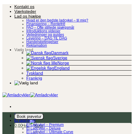
Fortsæt
Kontakt os
til
Værksteder
indhold
Lad os hjælpe
Hvad er den bedste ladcykel – til mig?
Finansiering – Rentefrit!
FAQ – Ofte stillede spørgsmål
Introduktions videoer
Vejledninger og guides
Levering – DAG TIL DAG
Handelsbetingelser
Reklamation
Vælg land
Danmark
Sverige
Norge
England
Tyskland
Frankrig
Ladcykel
Book prøvetur
El ladcykler
0,00
kr.
El Ladcykel – Premium
El Ladcykel – Deluxe
El Ladcykel – Ultimate Curve