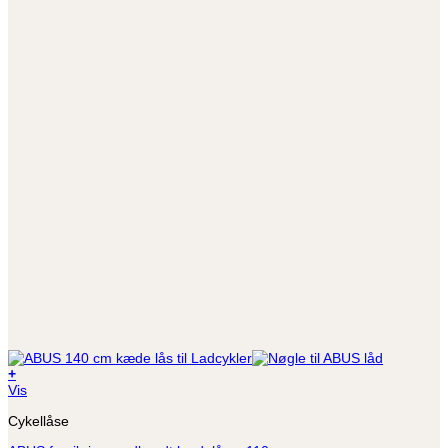
+
Vis
Cykellåse