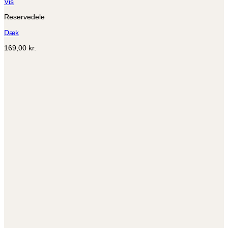
Dette
Vis
vare
Reservedele
har
flere
Dæk
varianter.
Mulighederne
169,00
kr.
kan
vælges
på
varesiden