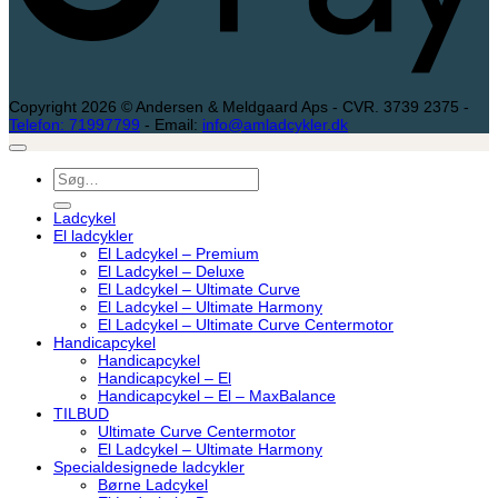
Copyright 2026 © Andersen & Meldgaard Aps - CVR. 3739 2375 -
Telefon: 71997799
- Email:
info@amladcykler.dk
Søg
efter:
Ladcykel
El ladcykler
El Ladcykel – Premium
El Ladcykel – Deluxe
El Ladcykel – Ultimate Curve
El Ladcykel – Ultimate Harmony
El Ladcykel – Ultimate Curve Centermotor
Handicapcykel
Handicapcykel
Handicapcykel – El
Handicapcykel – El – MaxBalance
TILBUD
Ultimate Curve Centermotor
El Ladcykel – Ultimate Harmony
Specialdesignede ladcykler
Børne Ladcykel