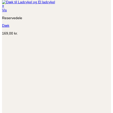
+
Dette
Vis
vare
Reservedele
har
flere
Dæk
varianter.
Mulighederne
169,00
kr.
kan
vælges
på
varesiden