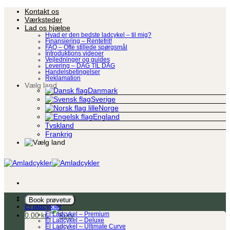
Fortsæt
Kontakt os
til
Værksteder
indhold
Lad os hjælpe
Hvad er den bedste ladcykel – til mig?
Finansiering – Rentefrit!
FAQ – Ofte stillede spørgsmål
Introduktions videoer
Vejledninger og guides
Levering – DAG TIL DAG
Handelsbetingelser
Reklamation
Vælg land
Danmark
Sverige
Norge
England
Tyskland
Frankrig
Ladcykel
Book prøvetur
El ladcykler
0,00
kr.
El Ladcykel – Premium
El Ladcykel – Deluxe
El Ladcykel – Ultimate Curve