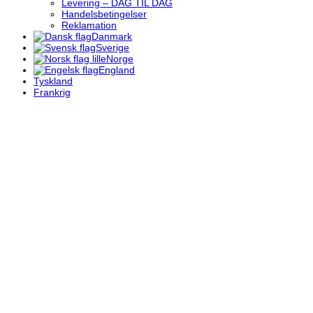
Levering – DAG TIL DAG
Handelsbetingelser
Reklamation
Danmark
Sverige
Norge
England
Tyskland
Frankrig