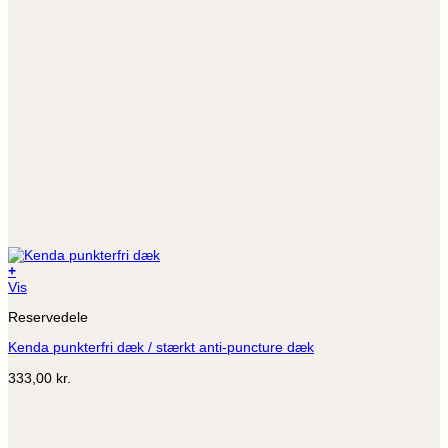
+
Dette
Vis
vare
Reservedele
har
flere
Kenda punkterfri dæk / stærkt anti-puncture dæk
varianter.
Mulighederne
333,00
kr.
kan
vælges
på
varesiden