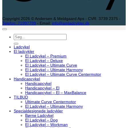
Copyright 2026 © Andersen & Meldgaard Aps - CVR. 3739 2375 -
Telefon: 71997799
- Email:
info@amladcykler.dk
Søg
efter:
Ladcykel
El ladcykler
El Ladcykel – Premium
El Ladcykel – Deluxe
El Ladcykel – Ultimate Curve
El Ladcykel – Ultimate Harmony
El Ladcykel – Ultimate Curve Centermotor
Handicapcykel
Handicapcykel
Handicapcykel – El
Handicapcykel – El – MaxBalance
TILBUD
Ultimate Curve Centermotor
El Ladcykel – Ultimate Harmony
Specialdesignede ladcykler
Børne Ladcykel
El Ladcykel – Dog
El Ladcykel – Workman