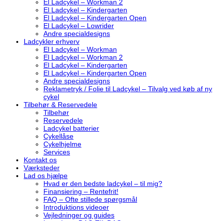
El Ladcykel – Workman 2
El Ladcykel – Kindergarten
El Ladcykel – Kindergarten Open
El Ladcykel – Lowrider
Andre specialdesigns
Ladcykler erhverv
El Ladcykel – Workman
El Ladcykel – Workman 2
El Ladcykel – Kindergarten
El Ladcykel – Kindergarten Open
Andre specialdesigns
Reklametryk / Folie til Ladcykel – Tilvalg ved køb af ny
cykel
Tilbehør & Reservedele
Tilbehør
Reservedele
Ladcykel batterier
Cykellåse
Cykelhjelme
Services
Kontakt os
Værksteder
Lad os hjælpe
Hvad er den bedste ladcykel – til mig?
Finansiering – Rentefrit!
FAQ – Ofte stillede spørgsmål
Introduktions videoer
Vejledninger og guides