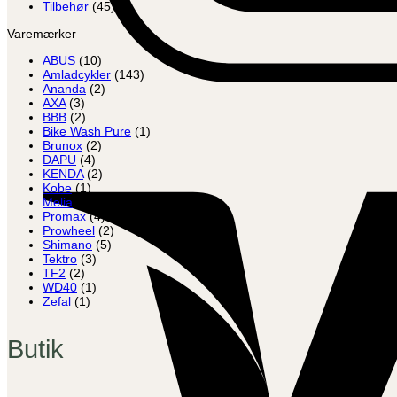
Tilbehør
(45)
Varemærker
ABUS
(10)
Amladcykler
(143)
Ananda
(2)
AXA
(3)
BBB
(2)
Bike Wash Pure
(1)
Brunox
(2)
DAPU
(4)
KENDA
(2)
Kobe
(1)
Melia
(5)
Promax
(4)
Prowheel
(2)
Shimano
(5)
Tektro
(3)
TF2
(2)
WD40
(1)
Zefal
(1)
Butik