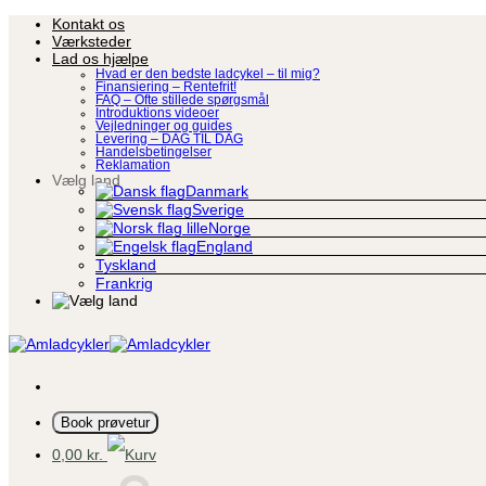
Fortsæt
Kontakt os
til
Værksteder
indhold
Lad os hjælpe
Hvad er den bedste ladcykel – til mig?
Finansiering – Rentefrit!
FAQ – Ofte stillede spørgsmål
Introduktions videoer
Vejledninger og guides
Levering – DAG TIL DAG
Handelsbetingelser
Reklamation
Vælg land
Danmark
Sverige
Norge
England
Tyskland
Frankrig
Book prøvetur
0,00
kr.