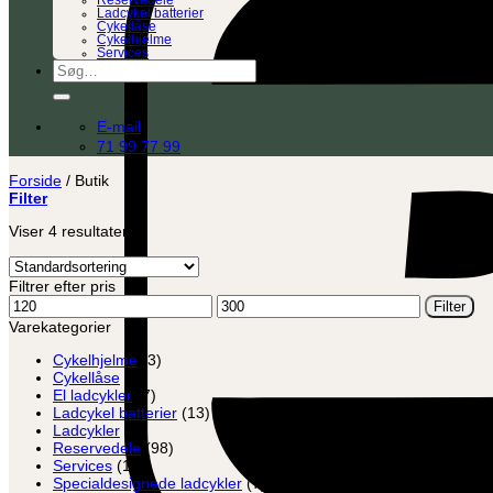
Reservedele
Ladcykel batterier
Cykellåse
Cykelhjelme
Services
Søg
efter:
E-mail
71 99 77 99
Forside
/
Butik
Filter
Viser 4 resultater
Filtrer efter pris
Mindste
Højeste
Filter
pris
pris
Varekategorier
Cykelhjelme
(3)
Cykellåse
(8)
El ladcykler
(7)
Ladcykel batterier
(13)
Ladcykler
(2)
Reservedele
(98)
Services
(12)
Specialdesignede ladcykler
(7)