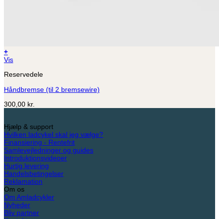
+
Vis
Reservedele
Håndbremse (til 2 bremsewire)
300,00
kr.
Hjælp & support
Hvilken ladcykel skal jeg vælge?
Finansiering - Rentefrit
Samlevejledninger og guides
Introduktionsvideoer
Hurtig levering
Handelsbetingelser
Reklamation
Om os
Om Amladcykler
Nyheder
Bliv partner