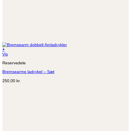
+
Dette
Vis
vare
Reservedele
har
flere
Bremsearme ladcykel – Sæt
varianter.
Mulighederne
250,00
kr.
kan
vælges
på
varesiden