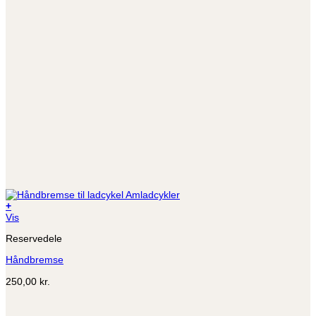
+
Dette
Vis
vare
Reservedele
har
flere
Håndbremse
varianter.
Mulighederne
250,00
kr.
kan
vælges
på