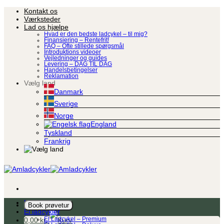
Fortsæt
Kontakt os
til
Værksteder
indhold
Lad os hjælpe
Hvad er den bedste ladcykel – til mig?
Finansiering – Rentefrit!
FAQ – Ofte stillede spørgsmål
Introduktions videoer
Vejledninger og guides
Levering – DAG TIL DAG
Handelsbetingelser
Reklamation
Vælg land
Danmark
Sverige
Norge
England
Tyskland
Frankrig
Ladcykel
Book prøvetur
El ladcykler
0,00
kr.
El Ladcykel – Premium