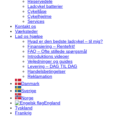
Reservedele
Ladcykel batterier
Cykellåse
Cykelhjelme
Services
Kontakt os
Værksteder
Lad os hjælpe
Hvad er den bedste ladcykel – til mig?
Finansiering – Rentefrit!
FAQ – Ofte stillede spørgsmål
Introduktions videoer
Vejledninger og guides
Levering – DAG TIL DAG
Handelsbetingelser
Reklamation
Danmark
Sverige
Norge
England
Tyskland
Frankrig