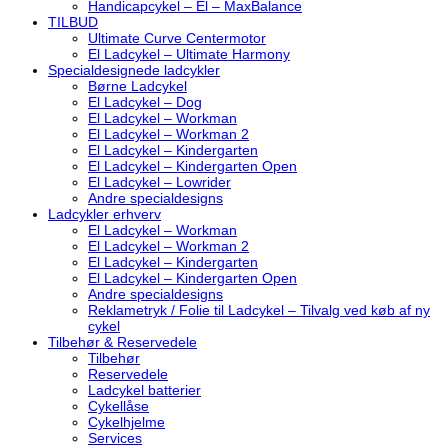
Handicapcykel – El – MaxBalance
TILBUD
Ultimate Curve Centermotor
El Ladcykel – Ultimate Harmony
Specialdesignede ladcykler
Børne Ladcykel
El Ladcykel – Dog
El Ladcykel – Workman
El Ladcykel – Workman 2
El Ladcykel – Kindergarten
El Ladcykel – Kindergarten Open
El Ladcykel – Lowrider
Andre specialdesigns
Ladcykler erhverv
El Ladcykel – Workman
El Ladcykel – Workman 2
El Ladcykel – Kindergarten
El Ladcykel – Kindergarten Open
Andre specialdesigns
Reklametryk / Folie til Ladcykel – Tilvalg ved køb af ny
cykel
Tilbehør & Reservedele
Tilbehør
Reservedele
Ladcykel batterier
Cykellåse
Cykelhjelme
Services