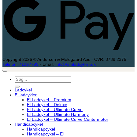
Copyright 2026 © Andersen & Meldgaard Aps - CVR. 3739 2375 -
Telefon: 71997799
- Email:
info@amladcykler.dk
Søg
efter:
Ladcykel
El ladcykler
El Ladcykel – Premium
El Ladcykel – Deluxe
El Ladcykel – Ultimate Curve
El Ladcykel – Ultimate Harmony
El Ladcykel – Ultimate Curve Centermotor
Handicapcykel
Handicapcykel
Handicapcykel – El