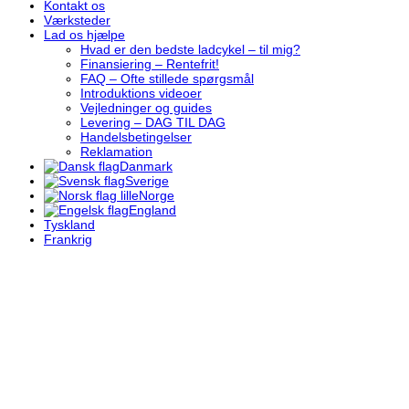
Kontakt os
Værksteder
Lad os hjælpe
Hvad er den bedste ladcykel – til mig?
Finansiering – Rentefrit!
FAQ – Ofte stillede spørgsmål
Introduktions videoer
Vejledninger og guides
Levering – DAG TIL DAG
Handelsbetingelser
Reklamation
Danmark
Sverige
Norge
England
Tyskland
Frankrig