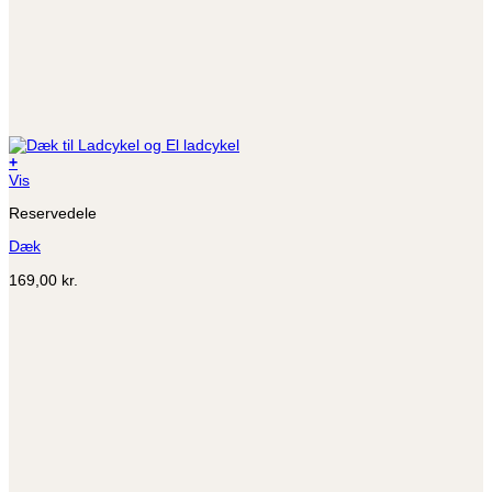
+
Dette
Vis
vare
Reservedele
har
flere
Dæk
varianter.
Mulighederne
169,00
kr.
kan
vælges
på
varesiden