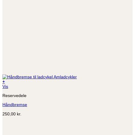
+
Dette
Vis
vare
Reservedele
har
flere
Håndbremse
varianter.
Mulighederne
250,00
kr.
kan
vælges
på
varesiden