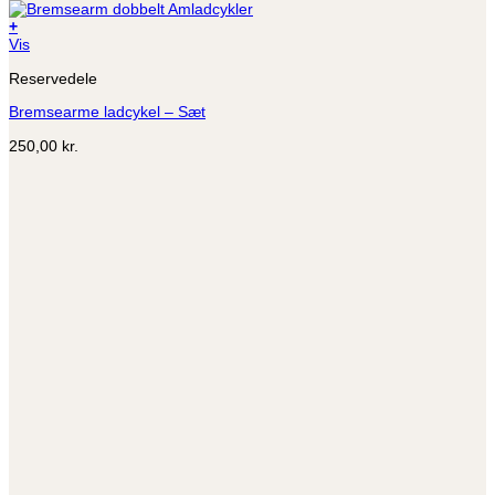
+
Dette
Vis
vare
Reservedele
har
flere
Bremsearme ladcykel – Sæt
varianter.
Mulighederne
250,00
kr.
kan
vælges
på
varesiden