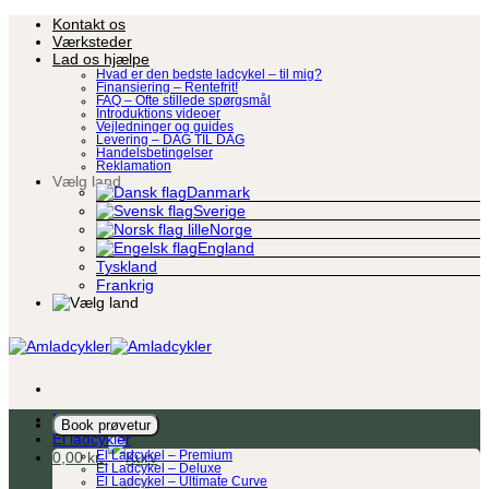
Fortsæt
Kontakt os
til
Værksteder
indhold
Lad os hjælpe
Hvad er den bedste ladcykel – til mig?
Finansiering – Rentefrit!
FAQ – Ofte stillede spørgsmål
Introduktions videoer
Vejledninger og guides
Levering – DAG TIL DAG
Handelsbetingelser
Reklamation
Vælg land
Danmark
Sverige
Norge
England
Tyskland
Frankrig
Ladcykel
Book prøvetur
El ladcykler
0,00
kr.
El Ladcykel – Premium
El Ladcykel – Deluxe
El Ladcykel – Ultimate Curve