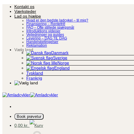
Fortsæt
Kontakt os
til
Værksteder
indhold
Lad os hjælpe
Hvad er den bedste ladcykel – til mig?
Finansiering – Rentefrit!
FAQ – Ofte stillede spørgsmål
Introduktions videoer
Vejledninger og guides
Levering – DAG TIL DAG
Handelsbetingelser
Reklamation
Vælg land
Danmark
Sverige
Norge
England
Tyskland
Frankrig
Book prøvetur
0,00
kr.