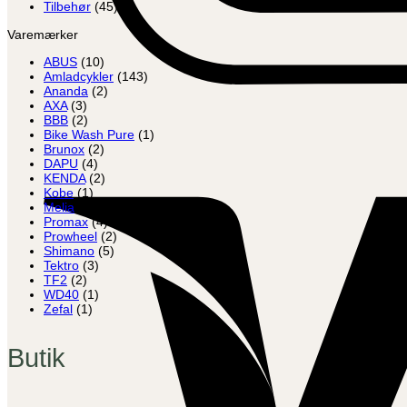
Tilbehør
(45)
Varemærker
ABUS
(10)
Amladcykler
(143)
Ananda
(2)
AXA
(3)
BBB
(2)
Bike Wash Pure
(1)
Brunox
(2)
DAPU
(4)
KENDA
(2)
Kobe
(1)
Melia
(5)
Promax
(4)
Prowheel
(2)
Shimano
(5)
Tektro
(3)
TF2
(2)
WD40
(1)
Zefal
(1)
Butik