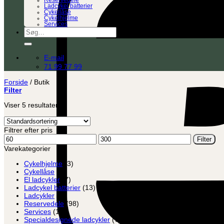
Reservedele
Ladcykel batterier
Cykellåse
Cykelhjelme
Services
Søg
efter:
E-mail
71 99 77 99
Forside
/
Butik
Filter
Viser 5 resultater
Filtrer efter pris
Mindste
Højeste
Filter
pris
pris
Varekategorier
Cykelhjelme
(3)
Cykellåse
(8)
El ladcykler
(7)
Ladcykel batterier
(13)
Ladcykler
(2)
Reservedele
(98)
Services
(12)
Specialdesignede ladcykler
(7)