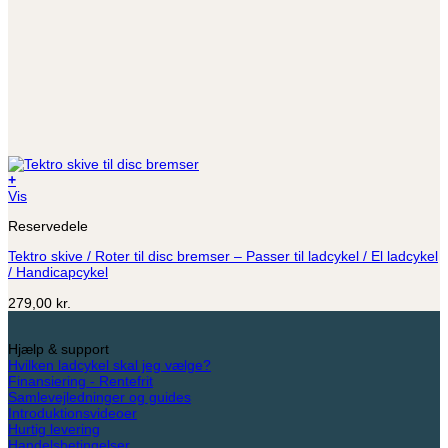
+
Vis
Reservedele
Tektro skive / Roter til disc bremser – Passer til ladcykel / El ladcykel
/ Handicapcykel
279,00
kr.
Hjælp & support
Hvilken ladcykel skal jeg vælge?
Finansiering - Rentefrit
Samlevejledninger og guides
Introduktionsvideoer
Hurtig levering
Handelsbetingelser