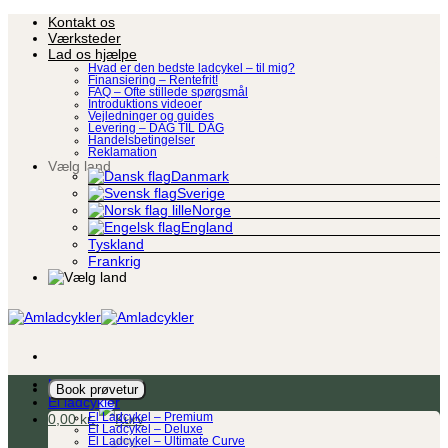
Fortsæt
Kontakt os
til
Værksteder
indhold
Lad os hjælpe
Hvad er den bedste ladcykel – til mig?
Finansiering – Rentefrit!
FAQ – Ofte stillede spørgsmål
Introduktions videoer
Vejledninger og guides
Levering – DAG TIL DAG
Handelsbetingelser
Reklamation
Vælg land
Danmark
Sverige
Norge
England
Tyskland
Frankrig
Ladcykel
Book prøvetur
El ladcykler
0,00
kr.
El Ladcykel – Premium
El Ladcykel – Deluxe
El Ladcykel – Ultimate Curve