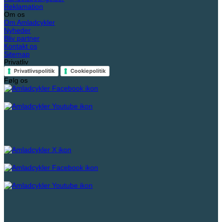
Reklamation
Om os
Om Amladcykler
Nyheder
Bliv partner
Kontakt os
Sitemap
Privatliv
Privatlivspolitik
Cookiepolitik
Følg os