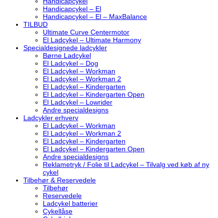
Handicapcykel
Handicapcykel – El
Handicapcykel – El – MaxBalance
TILBUD
Ultimate Curve Centermotor
El Ladcykel – Ultimate Harmony
Specialdesignede ladcykler
Børne Ladcykel
El Ladcykel – Dog
El Ladcykel – Workman
El Ladcykel – Workman 2
El Ladcykel – Kindergarten
El Ladcykel – Kindergarten Open
El Ladcykel – Lowrider
Andre specialdesigns
Ladcykler erhverv
El Ladcykel – Workman
El Ladcykel – Workman 2
El Ladcykel – Kindergarten
El Ladcykel – Kindergarten Open
Andre specialdesigns
Reklametryk / Folie til Ladcykel – Tilvalg ved køb af ny
cykel
Tilbehør & Reservedele
Tilbehør
Reservedele
Ladcykel batterier
Cykellåse