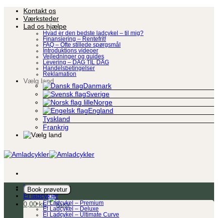
Fortsæt
Kontakt os
til
Værksteder
indhold
Lad os hjælpe
Hvad er den bedste ladcykel – til mig?
Finansiering – Rentefrit!
FAQ – Ofte stillede spørgsmål
Introduktions videoer
Vejledninger og guides
Levering – DAG TIL DAG
Handelsbetingelser
Reklamation
Vælg land
Danmark
Sverige
Norge
England
Tyskland
Frankrig
Ladcykel
Book prøvetur
El ladcykler
0,00
kr.
El Ladcykel – Premium
El Ladcykel – Deluxe
El Ladcykel – Ultimate Curve