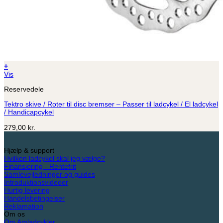
+
Vis
Reservedele
Tektro skive / Roter til disc bremser – Passer til ladcykel / El ladcykel
/ Handicapcykel
279,00
kr.
Hjælp & support
Hvilken ladcykel skal jeg vælge?
Finansiering - Rentefrit
Samlevejledninger og guides
Introduktionsvideoer
Hurtig levering
Handelsbetingelser
Reklamation
Om os
Om Amladcykler