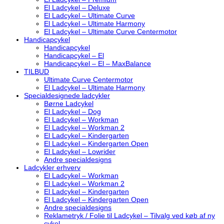
El Ladcykel – Deluxe
El Ladcykel – Ultimate Curve
El Ladcykel – Ultimate Harmony
El Ladcykel – Ultimate Curve Centermotor
Handicapcykel
Handicapcykel
Handicapcykel – El
Handicapcykel – El – MaxBalance
TILBUD
Ultimate Curve Centermotor
El Ladcykel – Ultimate Harmony
Specialdesignede ladcykler
Børne Ladcykel
El Ladcykel – Dog
El Ladcykel – Workman
El Ladcykel – Workman 2
El Ladcykel – Kindergarten
El Ladcykel – Kindergarten Open
El Ladcykel – Lowrider
Andre specialdesigns
Ladcykler erhverv
El Ladcykel – Workman
El Ladcykel – Workman 2
El Ladcykel – Kindergarten
El Ladcykel – Kindergarten Open
Andre specialdesigns
Reklametryk / Folie til Ladcykel – Tilvalg ved køb af ny
cykel