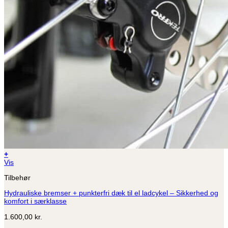
+
Vis
Tilbehør
Hydrauliske bremser + punkterfri dæk til el ladcykel – Sikkerhed og
komfort i særklasse
1.600,00
kr.