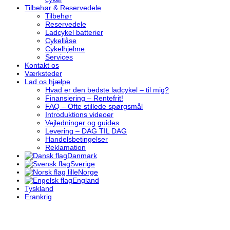
Tilbehør & Reservedele
Tilbehør
Reservedele
Ladcykel batterier
Cykellåse
Cykelhjelme
Services
Kontakt os
Værksteder
Lad os hjælpe
Hvad er den bedste ladcykel – til mig?
Finansiering – Rentefrit!
FAQ – Ofte stillede spørgsmål
Introduktions videoer
Vejledninger og guides
Levering – DAG TIL DAG
Handelsbetingelser
Reklamation
Danmark
Sverige
Norge
England
Tyskland
Frankrig