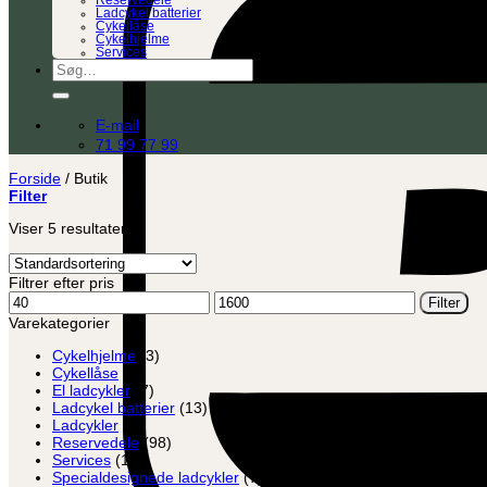
Reservedele
Ladcykel batterier
Cykellåse
Cykelhjelme
Services
Søg
efter:
E-mail
71 99 77 99
Forside
/
Butik
Filter
Viser 5 resultater
Filtrer efter pris
Mindste
Højeste
Filter
pris
pris
Varekategorier
Cykelhjelme
(3)
Cykellåse
(8)
El ladcykler
(7)
Ladcykel batterier
(13)
Ladcykler
(2)
Reservedele
(98)
Services
(12)
Specialdesignede ladcykler
(7)