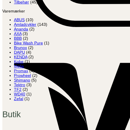
Tilbehør
(45)
Varemærker
ABUS
(10)
Amladcykler
(143)
Ananda
(2)
AXA
(3)
BBB
(2)
Bike Wash Pure
(1)
Brunox
(2)
DAPU
(4)
KENDA
(2)
Kobe
(1)
Melia
(5)
Promax
(4)
Prowheel
(2)
Shimano
(5)
Tektro
(3)
TF2
(2)
WD40
(1)
Zefal
(1)
Butik