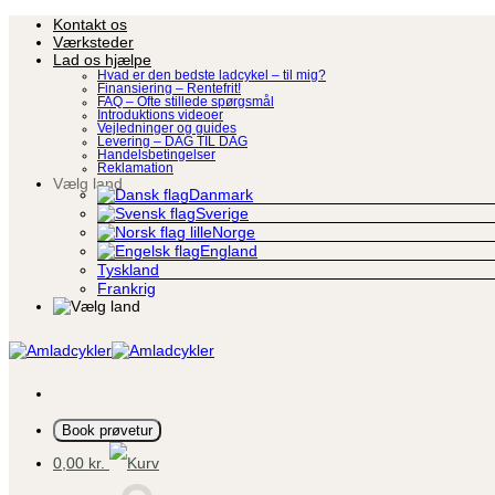
Fortsæt
Kontakt os
til
Værksteder
indhold
Lad os hjælpe
Hvad er den bedste ladcykel – til mig?
Finansiering – Rentefrit!
FAQ – Ofte stillede spørgsmål
Introduktions videoer
Vejledninger og guides
Levering – DAG TIL DAG
Handelsbetingelser
Reklamation
Vælg land
Danmark
Sverige
Norge
England
Tyskland
Frankrig
Book prøvetur
0,00
kr.