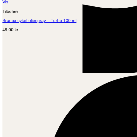
Vis
Tilbehør
Brunox cykel oliespray – Turbo 100 ml
49,00
kr.