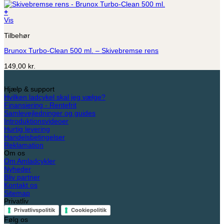
+
Vis
Tilbehør
Brunox Turbo-Clean 500 ml. – Skivebremse rens
149,00
kr.
Hjælp & support
Hvilken ladcykel skal jeg vælge?
Finansiering - Rentefrit
Samlevejledninger og guides
Introduktionsvideoer
Hurtig levering
Handelsbetingelser
Reklamation
Om os
Om Amladcykler
Nyheder
Bliv partner
Kontakt os
Sitemap
Privatliv
Privatlivspolitik
Cookiepolitik
Følg os