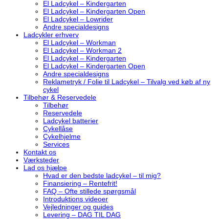
El Ladcykel – Kindergarten
El Ladcykel – Kindergarten Open
El Ladcykel – Lowrider
Andre specialdesigns
Ladcykler erhverv
El Ladcykel – Workman
El Ladcykel – Workman 2
El Ladcykel – Kindergarten
El Ladcykel – Kindergarten Open
Andre specialdesigns
Reklametryk / Folie til Ladcykel – Tilvalg ved køb af ny
cykel
Tilbehør & Reservedele
Tilbehør
Reservedele
Ladcykel batterier
Cykellåse
Cykelhjelme
Services
Kontakt os
Værksteder
Lad os hjælpe
Hvad er den bedste ladcykel – til mig?
Finansiering – Rentefrit!
FAQ – Ofte stillede spørgsmål
Introduktions videoer
Vejledninger og guides
Levering – DAG TIL DAG