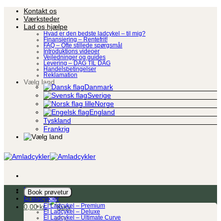
Fortsæt
Kontakt os
til
Værksteder
indhold
Lad os hjælpe
Hvad er den bedste ladcykel – til mig?
Finansiering – Rentefrit!
FAQ – Ofte stillede spørgsmål
Introduktions videoer
Vejledninger og guides
Levering – DAG TIL DAG
Handelsbetingelser
Reklamation
Vælg land
Danmark
Sverige
Norge
England
Tyskland
Frankrig
Ladcykel
Book prøvetur
El ladcykler
0,00
kr.
El Ladcykel – Premium
El Ladcykel – Deluxe
El Ladcykel – Ultimate Curve