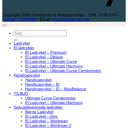
Copyright 2026 © Andersen & Meldgaard Aps - CVR. 3739 2375 -
Telefon: 71997799
- Email:
info@amladcykler.dk
Søg
efter:
Ladcykel
El ladcykler
El Ladcykel – Premium
El Ladcykel – Deluxe
El Ladcykel – Ultimate Curve
El Ladcykel – Ultimate Harmony
El Ladcykel – Ultimate Curve Centermotor
Handicapcykel
Handicapcykel
Handicapcykel – El
Handicapcykel – El – MaxBalance
TILBUD
Ultimate Curve Centermotor
El Ladcykel – Ultimate Harmony
Specialdesignede ladcykler
Børne Ladcykel
El Ladcykel – Dog
El Ladcykel – Workman
El Ladcykel – Workman 2