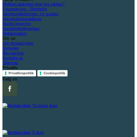
Hvilken ladcykel skal jeg vælge?
Finansiering - Rentefrit
Samlevejledninger og guides
Introduktionsvideoer
Hurtig levering
Handelsbetingelser
Reklamation
Om os
Om Amladcykler
Nyheder
Bliv partner
Kontakt os
Sitemap
Privatliv
Privatlivspolitik
Cookiepolitik
Følg os