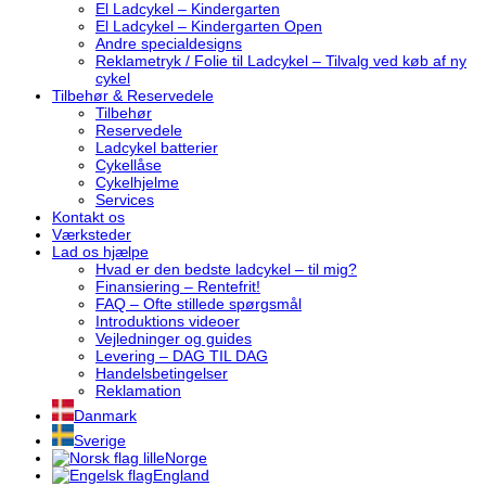
El Ladcykel – Kindergarten
El Ladcykel – Kindergarten Open
Andre specialdesigns
Reklametryk / Folie til Ladcykel – Tilvalg ved køb af ny
cykel
Tilbehør & Reservedele
Tilbehør
Reservedele
Ladcykel batterier
Cykellåse
Cykelhjelme
Services
Kontakt os
Værksteder
Lad os hjælpe
Hvad er den bedste ladcykel – til mig?
Finansiering – Rentefrit!
FAQ – Ofte stillede spørgsmål
Introduktions videoer
Vejledninger og guides
Levering – DAG TIL DAG
Handelsbetingelser
Reklamation
Danmark
Sverige
Norge
England