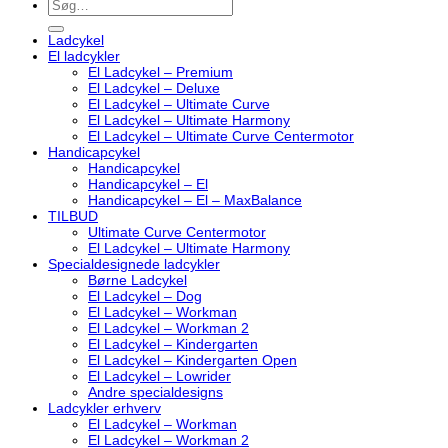
Søg
efter:
Ladcykel
El ladcykler
El Ladcykel – Premium
El Ladcykel – Deluxe
El Ladcykel – Ultimate Curve
El Ladcykel – Ultimate Harmony
El Ladcykel – Ultimate Curve Centermotor
Handicapcykel
Handicapcykel
Handicapcykel – El
Handicapcykel – El – MaxBalance
TILBUD
Ultimate Curve Centermotor
El Ladcykel – Ultimate Harmony
Specialdesignede ladcykler
Børne Ladcykel
El Ladcykel – Dog
El Ladcykel – Workman
El Ladcykel – Workman 2
El Ladcykel – Kindergarten
El Ladcykel – Kindergarten Open
El Ladcykel – Lowrider
Andre specialdesigns
Ladcykler erhverv
El Ladcykel – Workman
El Ladcykel – Workman 2