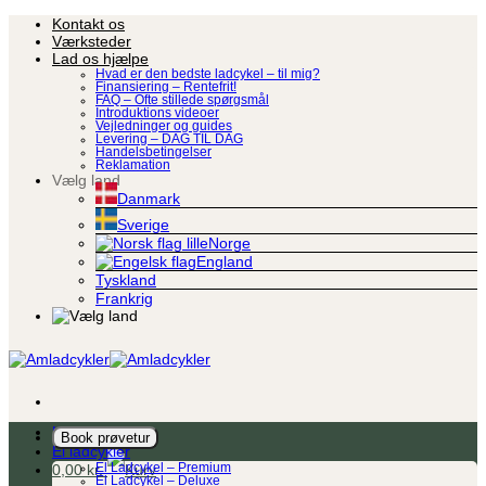
Fortsæt
Kontakt os
til
Værksteder
indhold
Lad os hjælpe
Hvad er den bedste ladcykel – til mig?
Finansiering – Rentefrit!
FAQ – Ofte stillede spørgsmål
Introduktions videoer
Vejledninger og guides
Levering – DAG TIL DAG
Handelsbetingelser
Reklamation
Vælg land
Danmark
Sverige
Norge
England
Tyskland
Frankrig
Ladcykel
Book prøvetur
El ladcykler
0,00
kr.
El Ladcykel – Premium
El Ladcykel – Deluxe