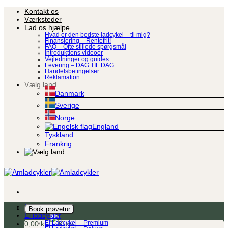
Fortsæt
Kontakt os
til
Værksteder
indhold
Lad os hjælpe
Hvad er den bedste ladcykel – til mig?
Finansiering – Rentefrit!
FAQ – Ofte stillede spørgsmål
Introduktions videoer
Vejledninger og guides
Levering – DAG TIL DAG
Handelsbetingelser
Reklamation
Vælg land
Danmark
Sverige
Norge
England
Tyskland
Frankrig
Ladcykel
Book prøvetur
El ladcykler
0,00
kr.
El Ladcykel – Premium