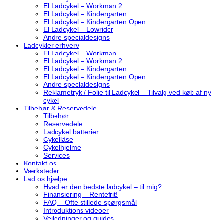
El Ladcykel – Workman 2
El Ladcykel – Kindergarten
El Ladcykel – Kindergarten Open
El Ladcykel – Lowrider
Andre specialdesigns
Ladcykler erhverv
El Ladcykel – Workman
El Ladcykel – Workman 2
El Ladcykel – Kindergarten
El Ladcykel – Kindergarten Open
Andre specialdesigns
Reklametryk / Folie til Ladcykel – Tilvalg ved køb af ny
cykel
Tilbehør & Reservedele
Tilbehør
Reservedele
Ladcykel batterier
Cykellåse
Cykelhjelme
Services
Kontakt os
Værksteder
Lad os hjælpe
Hvad er den bedste ladcykel – til mig?
Finansiering – Rentefrit!
FAQ – Ofte stillede spørgsmål
Introduktions videoer
Vejledninger og guides