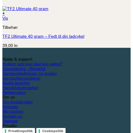
+
Vis
Tilbehør
TF2 Ultimate 40 gram – Fedt til din ladcykel
39,00
kr.
Hjælp & support
Hvilken ladcykel skal jeg vælge?
Finansiering - Rentefrit
Samlevejledninger og guides
Introduktionsvideoer
Hurtig levering
Handelsbetingelser
Reklamation
Om os
Om Amladcykler
Nyheder
Bliv partner
Kontakt os
Sitemap
Privatliv
Privatlivspolitik
Cookiepolitik