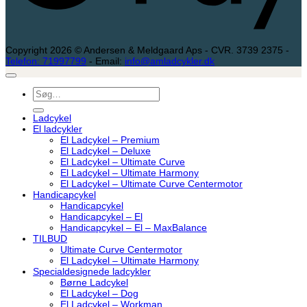
Copyright 2026 © Andersen & Meldgaard Aps - CVR. 3739 2375 -
Telefon: 71997799
- Email:
info@amladcykler.dk
Søg
efter:
Ladcykel
El ladcykler
El Ladcykel – Premium
El Ladcykel – Deluxe
El Ladcykel – Ultimate Curve
El Ladcykel – Ultimate Harmony
El Ladcykel – Ultimate Curve Centermotor
Handicapcykel
Handicapcykel
Handicapcykel – El
Handicapcykel – El – MaxBalance
TILBUD
Ultimate Curve Centermotor
El Ladcykel – Ultimate Harmony
Specialdesignede ladcykler
Børne Ladcykel
El Ladcykel – Dog
El Ladcykel – Workman