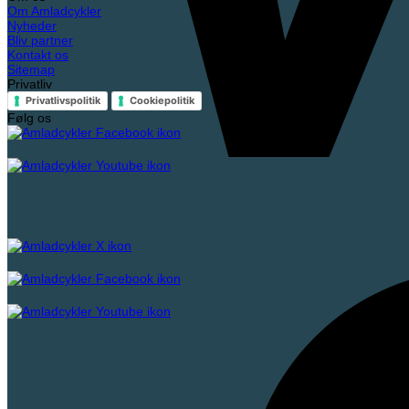
Om Amladcykler
Nyheder
Bliv partner
Kontakt os
Sitemap
Privatliv
Privatlivspolitik
Cookiepolitik
Følg os