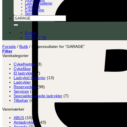
Reservedele
Ladcykel batterier
Cykellåse
Cykelhjelme
Services
Søg
efter:
E-mail
71 99 77 99
Forside
/
Butik
/
Søgeresultater for “GARAGE”
Filter
Varekategorier
Cykelhjelme
(3)
Cykellåse
(8)
El ladcykler
(7)
Ladcykel batterier
(13)
Ladcykler
(2)
Reservedele
(98)
Services
(12)
Specialdesignede ladcykler
(7)
Tilbehør
(45)
Varemærker
ABUS
(10)
Amladcykler
(143)
Ananda
(2)