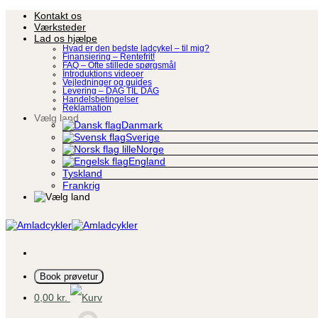
Fortsæt
Kontakt os
til
Værksteder
indhold
Lad os hjælpe
Hvad er den bedste ladcykel – til mig?
Finansiering – Rentefrit!
FAQ – Ofte stillede spørgsmål
Introduktions videoer
Vejledninger og guides
Levering – DAG TIL DAG
Handelsbetingelser
Reklamation
Vælg land
Danmark
Sverige
Norge
England
Tyskland
Frankrig
Book prøvetur
0,00
kr.