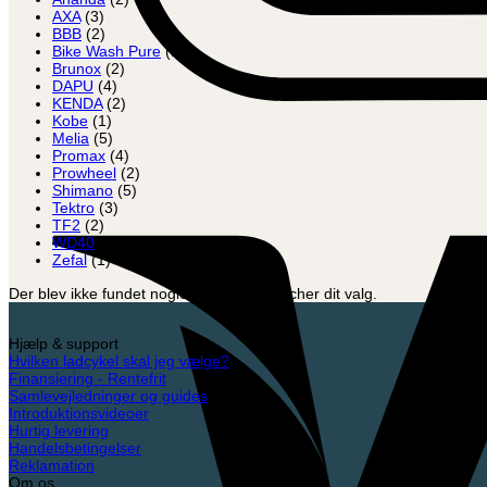
AXA
(3)
BBB
(2)
Bike Wash Pure
(1)
Brunox
(2)
DAPU
(4)
KENDA
(2)
Kobe
(1)
Melia
(5)
Promax
(4)
Prowheel
(2)
Shimano
(5)
Tektro
(3)
TF2
(2)
WD40
(1)
Zefal
(1)
Der blev ikke fundet nogle varer, der matcher dit valg.
Hjælp & support
Hvilken ladcykel skal jeg vælge?
Finansiering - Rentefrit
Samlevejledninger og guides
Introduktionsvideoer
Hurtig levering
Handelsbetingelser
Reklamation
Om os