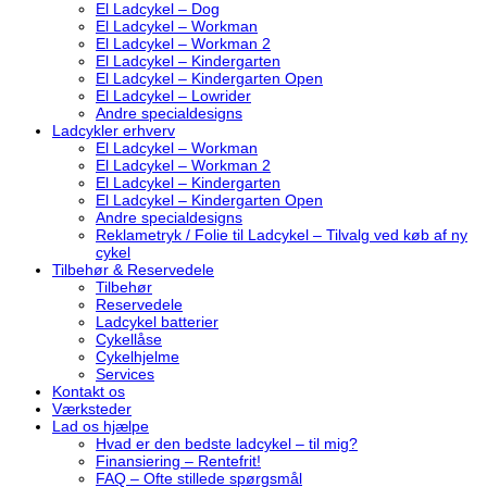
El Ladcykel – Dog
El Ladcykel – Workman
El Ladcykel – Workman 2
El Ladcykel – Kindergarten
El Ladcykel – Kindergarten Open
El Ladcykel – Lowrider
Andre specialdesigns
Ladcykler erhverv
El Ladcykel – Workman
El Ladcykel – Workman 2
El Ladcykel – Kindergarten
El Ladcykel – Kindergarten Open
Andre specialdesigns
Reklametryk / Folie til Ladcykel – Tilvalg ved køb af ny
cykel
Tilbehør & Reservedele
Tilbehør
Reservedele
Ladcykel batterier
Cykellåse
Cykelhjelme
Services
Kontakt os
Værksteder
Lad os hjælpe
Hvad er den bedste ladcykel – til mig?
Finansiering – Rentefrit!
FAQ – Ofte stillede spørgsmål