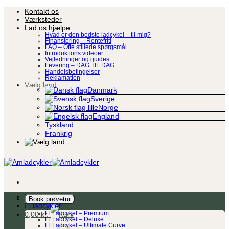
Fortsæt
Kontakt os
til
Værksteder
indhold
Lad os hjælpe
Hvad er den bedste ladcykel – til mig?
Finansiering – Rentefrit!
FAQ – Ofte stillede spørgsmål
Introduktions videoer
Vejledninger og guides
Levering – DAG TIL DAG
Handelsbetingelser
Reklamation
Vælg land
Danmark
Sverige
Norge
England
Tyskland
Frankrig
Ladcykel
Book prøvetur
El ladcykler
0,00
kr.
El Ladcykel – Premium
El Ladcykel – Deluxe
El Ladcykel – Ultimate Curve