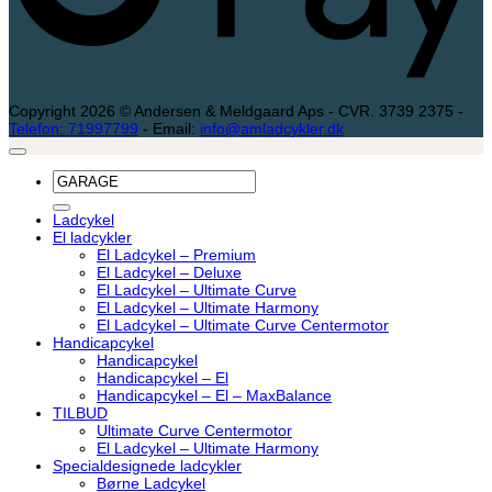
Copyright 2026 © Andersen & Meldgaard Aps - CVR. 3739 2375 -
Telefon: 71997799
- Email:
info@amladcykler.dk
Søg
efter:
Ladcykel
El ladcykler
El Ladcykel – Premium
El Ladcykel – Deluxe
El Ladcykel – Ultimate Curve
El Ladcykel – Ultimate Harmony
El Ladcykel – Ultimate Curve Centermotor
Handicapcykel
Handicapcykel
Handicapcykel – El
Handicapcykel – El – MaxBalance
TILBUD
Ultimate Curve Centermotor
El Ladcykel – Ultimate Harmony
Specialdesignede ladcykler
Børne Ladcykel