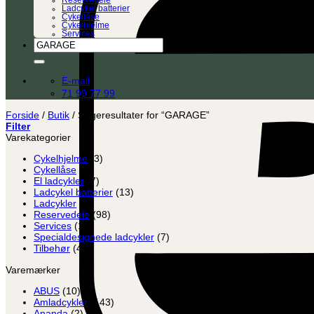
Reservedele
Ladcykel batterier
Cykellåse
Cykelhjelme
Services
Søg
efter:
E-mail
71 99 77 99
Forside
/
Butik
/
Søgeresultater for “GARAGE”
Filter
Varekategorier
Cykelhjelme
(3)
Cykellåse
(8)
El ladcykler
(7)
Ladcykel batterier
(13)
Ladcykler
(2)
Reservedele
(98)
Services
(12)
Specialdesignede ladcykler
(7)
Tilbehør
(45)
Varemærker
ABUS
(10)
Amladcykler
(143)
Ananda
(2)