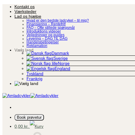
Fortsæt
Kontakt os
til
Værksteder
indhold
Lad os hjælpe
Hvad er den bedste ladcykel – til mig?
Finansiering – Rentefrit!
FAQ – Ofte stillede spørgsmål
Introduktions videoer
Vejledninger og guides
Levering – DAG TIL DAG
Handelsbetingelser
Reklamation
Vælg land
Danmark
Sverige
Norge
England
Tyskland
Frankrig
Book prøvetur
0,00
kr.