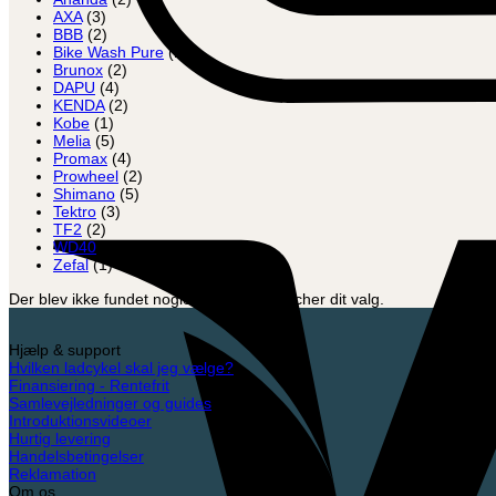
AXA
(3)
BBB
(2)
Bike Wash Pure
(1)
Brunox
(2)
DAPU
(4)
KENDA
(2)
Kobe
(1)
Melia
(5)
Promax
(4)
Prowheel
(2)
Shimano
(5)
Tektro
(3)
TF2
(2)
WD40
(1)
Zefal
(1)
Der blev ikke fundet nogle varer, der matcher dit valg.
Hjælp & support
Hvilken ladcykel skal jeg vælge?
Finansiering - Rentefrit
Samlevejledninger og guides
Introduktionsvideoer
Hurtig levering
Handelsbetingelser
Reklamation
Om os