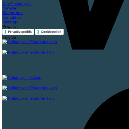
Om Amladcykler
Nyheder
Bliv partner
Kontakt os
Sitemap
Privatliv
Privatlivspolitik
Cookiepolitik
Følg os