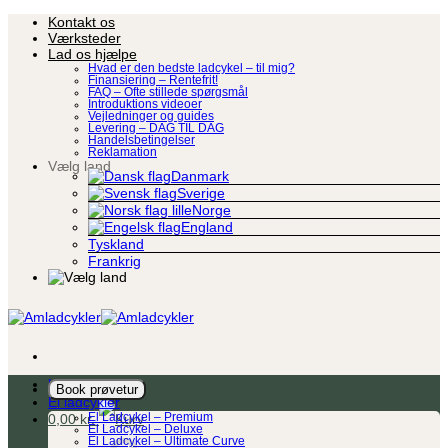
Fortsæt
Kontakt os
til
Værksteder
indhold
Lad os hjælpe
Hvad er den bedste ladcykel – til mig?
Finansiering – Rentefrit!
FAQ – Ofte stillede spørgsmål
Introduktions videoer
Vejledninger og guides
Levering – DAG TIL DAG
Handelsbetingelser
Reklamation
Vælg land
Danmark
Sverige
Norge
England
Tyskland
Frankrig
Ladcykel
Book prøvetur
El ladcykler
0,00
kr.
El Ladcykel – Premium
El Ladcykel – Deluxe
El Ladcykel – Ultimate Curve