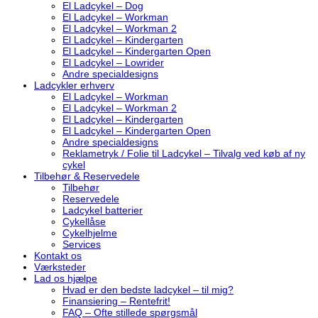
El Ladcykel – Dog
El Ladcykel – Workman
El Ladcykel – Workman 2
El Ladcykel – Kindergarten
El Ladcykel – Kindergarten Open
El Ladcykel – Lowrider
Andre specialdesigns
Ladcykler erhverv
El Ladcykel – Workman
El Ladcykel – Workman 2
El Ladcykel – Kindergarten
El Ladcykel – Kindergarten Open
Andre specialdesigns
Reklametryk / Folie til Ladcykel – Tilvalg ved køb af ny
cykel
Tilbehør & Reservedele
Tilbehør
Reservedele
Ladcykel batterier
Cykellåse
Cykelhjelme
Services
Kontakt os
Værksteder
Lad os hjælpe
Hvad er den bedste ladcykel – til mig?
Finansiering – Rentefrit!
FAQ – Ofte stillede spørgsmål