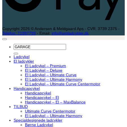
Copyright 2026 © Andersen & Meldgaard Aps - CVR. 3739 2375 -
Telefon: 71997799
- Email:
info@amladcykler.dk
Søg
efter:
Ladcykel
El ladcykler
El Ladcykel – Premium
El Ladcykel – Deluxe
El Ladcykel – Ultimate Curve
El Ladcykel – Ultimate Harmony
El Ladcykel – Ultimate Curve Centermotor
Handicapcykel
Handicapcykel
Handicapcykel – El
Handicapcykel – El – MaxBalance
TILBUD
Ultimate Curve Centermotor
El Ladcykel – Ultimate Harmony
Specialdesignede ladcykler
Børne Ladcykel