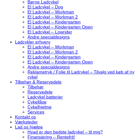
Børne Ladcykel
El Ladcykel – Dog
El Ladcykel – Workman
El Ladcykel – Workman 2
El Ladcykel – Kindergarten
El Ladcykel – Kindergarten Open
El Ladcykel – Lowrider
Andre specialdesigns
Ladcykler erhverv
El Ladcykel – Workman
El Ladcykel – Workman 2
El Ladcykel – Kindergarten
El Ladcykel – Kindergarten Open
Andre specialdesigns
Reklametryk / Folie til Ladcykel – Tilvalg ved køb af ny
cykel
Tilbehør & Reservedele
Tilbehør
Reservedele
Ladcykel batterier
Cykellåse
Cykelhjelme
Services
Kontakt os
Værksteder
Lad os hjælpe
Hvad er den bedste ladcykel – til mig?
Finansiering – Rentefrit!