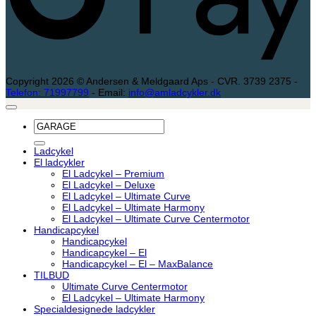
Copyright 2026 © Andersen & Meldgaard Aps - CVR. 3739 2375 -
Telefon: 71997799
- Email:
info@amladcykler.dk
Søg
efter:
Ladcykel
El ladcykler
El Ladcykel – Premium
El Ladcykel – Deluxe
El Ladcykel – Ultimate Curve
El Ladcykel – Ultimate Harmony
El Ladcykel – Ultimate Curve Centermotor
Handicapcykel
Handicapcykel
Handicapcykel – El
Handicapcykel – El – MaxBalance
TILBUD
Ultimate Curve Centermotor
El Ladcykel – Ultimate Harmony
Specialdesignede ladcykler