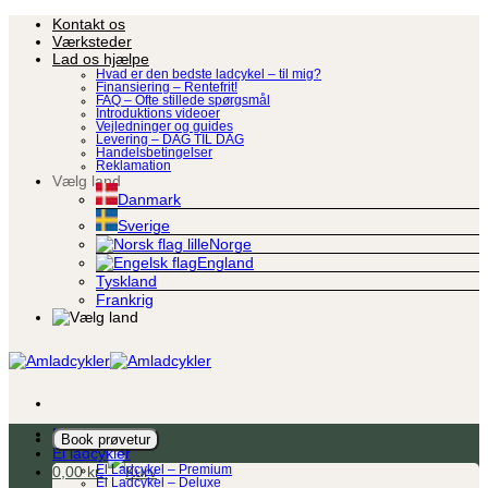
Fortsæt
Kontakt os
til
Værksteder
indhold
Lad os hjælpe
Hvad er den bedste ladcykel – til mig?
Finansiering – Rentefrit!
FAQ – Ofte stillede spørgsmål
Introduktions videoer
Vejledninger og guides
Levering – DAG TIL DAG
Handelsbetingelser
Reklamation
Vælg land
Danmark
Sverige
Norge
England
Tyskland
Frankrig
Ladcykel
Book prøvetur
El ladcykler
0,00
kr.
El Ladcykel – Premium
El Ladcykel – Deluxe