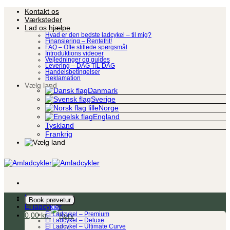
Fortsæt
Kontakt os
til
Værksteder
indhold
Lad os hjælpe
Hvad er den bedste ladcykel – til mig?
Finansiering – Rentefrit!
FAQ – Ofte stillede spørgsmål
Introduktions videoer
Vejledninger og guides
Levering – DAG TIL DAG
Handelsbetingelser
Reklamation
Vælg land
Danmark
Sverige
Norge
England
Tyskland
Frankrig
Ladcykel
Book prøvetur
El ladcykler
0,00
kr.
El Ladcykel – Premium
El Ladcykel – Deluxe
El Ladcykel – Ultimate Curve