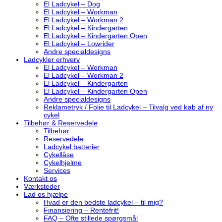
El Ladcykel – Dog
El Ladcykel – Workman
El Ladcykel – Workman 2
El Ladcykel – Kindergarten
El Ladcykel – Kindergarten Open
El Ladcykel – Lowrider
Andre specialdesigns
Ladcykler erhverv
El Ladcykel – Workman
El Ladcykel – Workman 2
El Ladcykel – Kindergarten
El Ladcykel – Kindergarten Open
Andre specialdesigns
Reklametryk / Folie til Ladcykel – Tilvalg ved køb af ny
cykel
Tilbehør & Reservedele
Tilbehør
Reservedele
Ladcykel batterier
Cykellåse
Cykelhjelme
Services
Kontakt os
Værksteder
Lad os hjælpe
Hvad er den bedste ladcykel – til mig?
Finansiering – Rentefrit!
FAQ – Ofte stillede spørgsmål