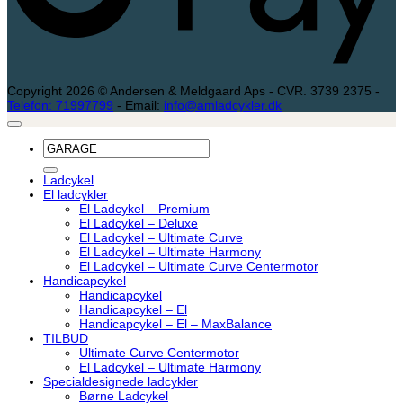
Copyright 2026 © Andersen & Meldgaard Aps - CVR. 3739 2375 -
Telefon: 71997799
- Email:
info@amladcykler.dk
Søg
efter:
Ladcykel
El ladcykler
El Ladcykel – Premium
El Ladcykel – Deluxe
El Ladcykel – Ultimate Curve
El Ladcykel – Ultimate Harmony
El Ladcykel – Ultimate Curve Centermotor
Handicapcykel
Handicapcykel
Handicapcykel – El
Handicapcykel – El – MaxBalance
TILBUD
Ultimate Curve Centermotor
El Ladcykel – Ultimate Harmony
Specialdesignede ladcykler
Børne Ladcykel