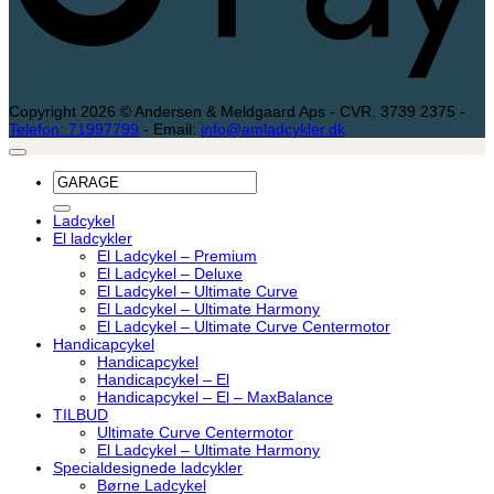
Copyright 2026 © Andersen & Meldgaard Aps - CVR. 3739 2375 -
Telefon: 71997799
- Email:
info@amladcykler.dk
Søg
efter:
Ladcykel
El ladcykler
El Ladcykel – Premium
El Ladcykel – Deluxe
El Ladcykel – Ultimate Curve
El Ladcykel – Ultimate Harmony
El Ladcykel – Ultimate Curve Centermotor
Handicapcykel
Handicapcykel
Handicapcykel – El
Handicapcykel – El – MaxBalance
TILBUD
Ultimate Curve Centermotor
El Ladcykel – Ultimate Harmony
Specialdesignede ladcykler
Børne Ladcykel