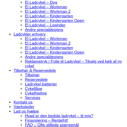
El Ladcykel – Dog
El Ladcykel – Workman
El Ladcykel – Workman 2
El Ladcykel – Kindergarten
El Ladcykel – Kindergarten Open
El Ladcykel – Lowrider
Andre specialdesigns
Ladcykler erhverv
El Ladcykel – Workman
El Ladcykel – Workman 2
El Ladcykel – Kindergarten
El Ladcykel – Kindergarten Open
Andre specialdesigns
Reklametryk / Folie til Ladcykel – Tilvalg ved køb af ny
cykel
Tilbehør & Reservedele
Tilbehør
Reservedele
Ladcykel batterier
Cykellåse
Cykelhjelme
Services
Kontakt os
Værksteder
Lad os hjælpe
Hvad er den bedste ladcykel – til mig?
Finansiering – Rentefrit!
FAQ – Ofte stillede spørgsmål