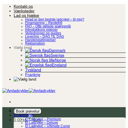
Fortsæt
Kontakt os
til
Værksteder
indhold
Lad os hjælpe
Hvad er den bedste ladcykel – til mig?
Finansiering – Rentefrit!
FAQ – Ofte stillede spørgsmål
Introduktions videoer
Vejledninger og guides
Levering – DAG TIL DAG
Handelsbetingelser
Reklamation
Vælg land
Danmark
Sverige
Norge
England
Tyskland
Frankrig
Ladcykel
Book prøvetur
El ladcykler
0,00
kr.
El Ladcykel – Premium
El Ladcykel – Deluxe
El Ladcykel – Ultimate Curve