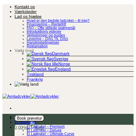
Fortsæt
Kontakt os
til
Værksteder
indhold
Lad os hjælpe
Hvad er den bedste ladcykel – til mig?
Finansiering – Rentefrit!
FAQ – Ofte stillede spørgsmål
Introduktions videoer
Vejledninger og guides
Levering – DAG TIL DAG
Handelsbetingelser
Reklamation
Vælg land
Danmark
Sverige
Norge
England
Tyskland
Frankrig
Ladcykel
Book prøvetur
El ladcykler
0,00
kr.
El Ladcykel – Premium
El Ladcykel – Deluxe
El Ladcykel – Ultimate Curve