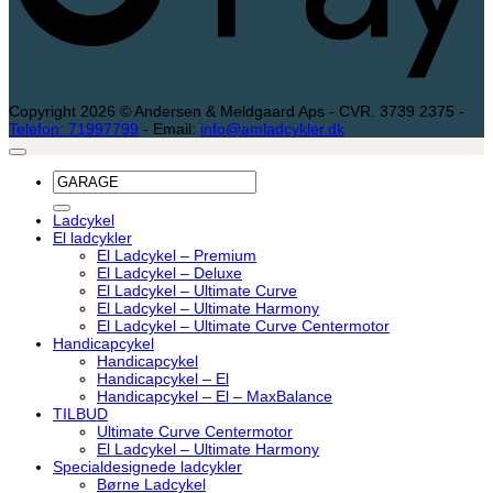
Copyright 2026 © Andersen & Meldgaard Aps - CVR. 3739 2375 -
Telefon: 71997799
- Email:
info@amladcykler.dk
Søg
efter:
Ladcykel
El ladcykler
El Ladcykel – Premium
El Ladcykel – Deluxe
El Ladcykel – Ultimate Curve
El Ladcykel – Ultimate Harmony
El Ladcykel – Ultimate Curve Centermotor
Handicapcykel
Handicapcykel
Handicapcykel – El
Handicapcykel – El – MaxBalance
TILBUD
Ultimate Curve Centermotor
El Ladcykel – Ultimate Harmony
Specialdesignede ladcykler
Børne Ladcykel