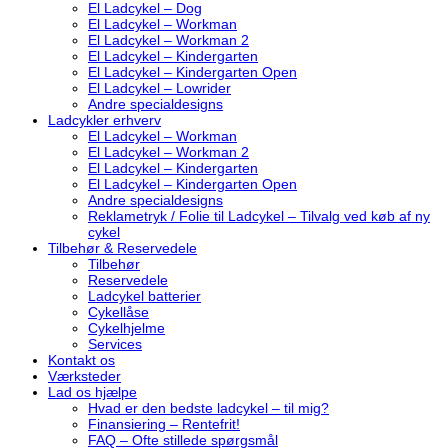
El Ladcykel – Dog
El Ladcykel – Workman
El Ladcykel – Workman 2
El Ladcykel – Kindergarten
El Ladcykel – Kindergarten Open
El Ladcykel – Lowrider
Andre specialdesigns
Ladcykler erhverv
El Ladcykel – Workman
El Ladcykel – Workman 2
El Ladcykel – Kindergarten
El Ladcykel – Kindergarten Open
Andre specialdesigns
Reklametryk / Folie til Ladcykel – Tilvalg ved køb af ny
cykel
Tilbehør & Reservedele
Tilbehør
Reservedele
Ladcykel batterier
Cykellåse
Cykelhjelme
Services
Kontakt os
Værksteder
Lad os hjælpe
Hvad er den bedste ladcykel – til mig?
Finansiering – Rentefrit!
FAQ – Ofte stillede spørgsmål