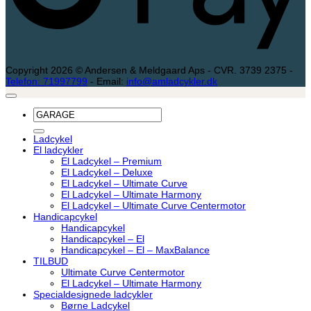
Copyright 2026 © Andersen & Meldgaard Aps - CVR. 3739 2375 -
Telefon: 71997799
- Email:
info@amladcykler.dk
Søg
efter:
Ladcykel
El ladcykler
El Ladcykel – Premium
El Ladcykel – Deluxe
El Ladcykel – Ultimate Curve
El Ladcykel – Ultimate Harmony
El Ladcykel – Ultimate Curve Centermotor
Handicapcykel
Handicapcykel
Handicapcykel – El
Handicapcykel – El – MaxBalance
TILBUD
Ultimate Curve Centermotor
El Ladcykel – Ultimate Harmony
Specialdesignede ladcykler
Børne Ladcykel