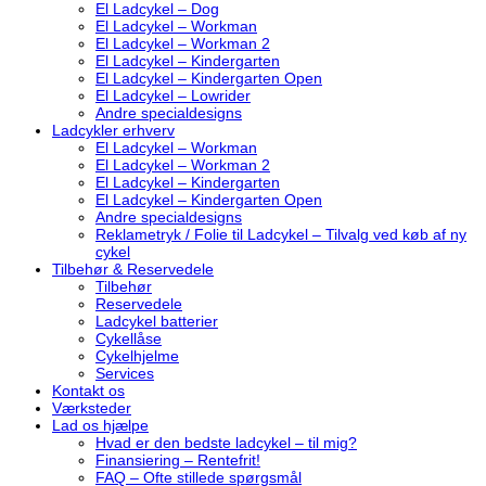
El Ladcykel – Dog
El Ladcykel – Workman
El Ladcykel – Workman 2
El Ladcykel – Kindergarten
El Ladcykel – Kindergarten Open
El Ladcykel – Lowrider
Andre specialdesigns
Ladcykler erhverv
El Ladcykel – Workman
El Ladcykel – Workman 2
El Ladcykel – Kindergarten
El Ladcykel – Kindergarten Open
Andre specialdesigns
Reklametryk / Folie til Ladcykel – Tilvalg ved køb af ny
cykel
Tilbehør & Reservedele
Tilbehør
Reservedele
Ladcykel batterier
Cykellåse
Cykelhjelme
Services
Kontakt os
Værksteder
Lad os hjælpe
Hvad er den bedste ladcykel – til mig?
Finansiering – Rentefrit!
FAQ – Ofte stillede spørgsmål