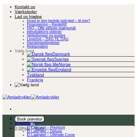
Fortsæt
Kontakt os
til
Værksteder
indhold
Lad os hjælpe
Hvad er den bedste ladcykel – til mig?
Finansiering – Rentefrit!
FAQ – Ofte stillede spørgsmål
Introduktions videoer
Vejledninger og guides
Levering – DAG TIL DAG
Handelsbetingelser
Reklamation
Vælg land
Danmark
Sverige
Norge
England
Tyskland
Frankrig
Ladcykel
Book prøvetur
El ladcykler
0,00
kr.
El Ladcykel – Premium
El Ladcykel – Deluxe
El Ladcykel – Ultimate Curve