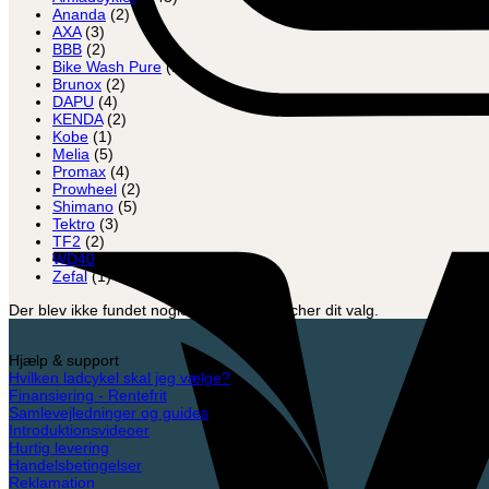
Ananda
(2)
AXA
(3)
BBB
(2)
Bike Wash Pure
(1)
Brunox
(2)
DAPU
(4)
KENDA
(2)
Kobe
(1)
Melia
(5)
Promax
(4)
Prowheel
(2)
Shimano
(5)
Tektro
(3)
TF2
(2)
WD40
(1)
Zefal
(1)
Der blev ikke fundet nogle varer, der matcher dit valg.
Hjælp & support
Hvilken ladcykel skal jeg vælge?
Finansiering - Rentefrit
Samlevejledninger og guides
Introduktionsvideoer
Hurtig levering
Handelsbetingelser
Reklamation