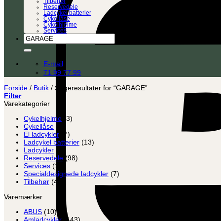
Tilbehør
Reservedele
Ladcykel batterier
Cykellåse
Cykelhjelme
Services
Søg
efter:
E-mail
71 99 77 99
Forside
/
Butik
/
Søgeresultater for “GARAGE”
Filter
Varekategorier
Cykelhjelme
(3)
Cykellåse
(8)
El ladcykler
(7)
Ladcykel batterier
(13)
Ladcykler
(2)
Reservedele
(98)
Services
(12)
Specialdesignede ladcykler
(7)
Tilbehør
(45)
Varemærker
ABUS
(10)
Amladcykler
(143)