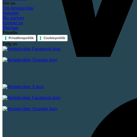
Om os
Om Amladcykler
Nyheder
Bliv partner
Kontakt os
Sitemap
Privatliv
Privatlivspolitik
Cookiepolitik
Følg os