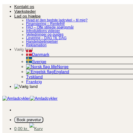
Fortsæt
Kontakt os
til
Værksteder
indhold
Lad os hjælpe
Hvad er den bedste ladcykel – til mig?
Finansiering – Rentefrit!
FAQ – Ofte stillede spørgsmål
Introduktions videoer
Vejledninger og guides
Levering – DAG TIL DAG
Handelsbetingelser
Reklamation
Vælg land
Danmark
Sverige
Norge
England
Tyskland
Frankrig
Book prøvetur
0,00
kr.