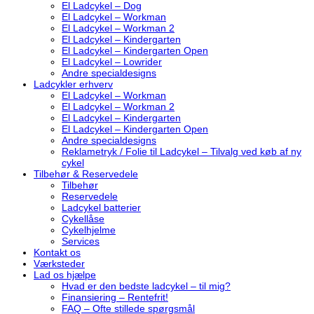
El Ladcykel – Dog
El Ladcykel – Workman
El Ladcykel – Workman 2
El Ladcykel – Kindergarten
El Ladcykel – Kindergarten Open
El Ladcykel – Lowrider
Andre specialdesigns
Ladcykler erhverv
El Ladcykel – Workman
El Ladcykel – Workman 2
El Ladcykel – Kindergarten
El Ladcykel – Kindergarten Open
Andre specialdesigns
Reklametryk / Folie til Ladcykel – Tilvalg ved køb af ny
cykel
Tilbehør & Reservedele
Tilbehør
Reservedele
Ladcykel batterier
Cykellåse
Cykelhjelme
Services
Kontakt os
Værksteder
Lad os hjælpe
Hvad er den bedste ladcykel – til mig?
Finansiering – Rentefrit!
FAQ – Ofte stillede spørgsmål