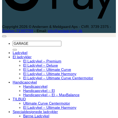
Copyright 2026 © Andersen & Meldgaard Aps - CVR. 3739 2375 -
Telefon: 71997799
- Email:
info@amladcykler.dk
Søg
efter:
Ladcykel
El ladcykler
El Ladcykel – Premium
El Ladcykel – Deluxe
El Ladcykel – Ultimate Curve
El Ladcykel – Ultimate Harmony
El Ladcykel – Ultimate Curve Centermotor
Handicapcykel
Handicapcykel
Handicapcykel – El
Handicapcykel – El – MaxBalance
TILBUD
Ultimate Curve Centermotor
El Ladcykel – Ultimate Harmony
Specialdesignede ladcykler
Børne Ladcykel