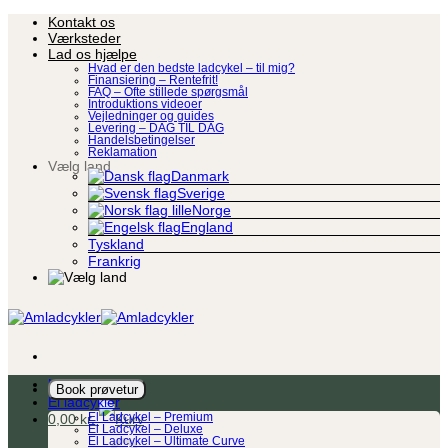
Fortsæt
Kontakt os
til
Værksteder
indhold
Lad os hjælpe
Hvad er den bedste ladcykel – til mig?
Finansiering – Rentefrit!
FAQ – Ofte stillede spørgsmål
Introduktions videoer
Vejledninger og guides
Levering – DAG TIL DAG
Handelsbetingelser
Reklamation
Vælg land
Danmark
Sverige
Norge
England
Tyskland
Frankrig
Ladcykel
Book prøvetur
El ladcykler
0,00
kr.
El Ladcykel – Premium
El Ladcykel – Deluxe
El Ladcykel – Ultimate Curve