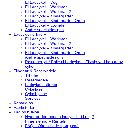
El Ladcykel – Dog
El Ladcykel – Workman
El Ladcykel – Workman 2
El Ladcykel – Kindergarten
El Ladcykel – Kindergarten Open
El Ladcykel – Lowrider
Andre specialdesigns
Ladcykler erhverv
El Ladcykel – Workman
El Ladcykel – Workman 2
El Ladcykel – Kindergarten
El Ladcykel – Kindergarten Open
Andre specialdesigns
Reklametryk / Folie til Ladcykel – Tilvalg ved køb af ny
cykel
Tilbehør & Reservedele
Tilbehør
Reservedele
Ladcykel batterier
Cykellåse
Cykelhjelme
Services
Kontakt os
Værksteder
Lad os hjælpe
Hvad er den bedste ladcykel – til mig?
Finansiering – Rentefrit!
FAQ – Ofte stillede spørgsmål