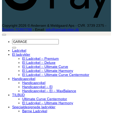
Copyright 2026 © Andersen & Meldgaard Aps - CVR. 3739 2375 -
Telefon: 71997799
- Email:
info@amladcykler.dk
Søg
efter:
Ladcykel
El ladcykler
El Ladcykel – Premium
El Ladcykel – Deluxe
El Ladcykel – Ultimate Curve
El Ladcykel – Ultimate Harmony
El Ladcykel – Ultimate Curve Centermotor
Handicapcykel
Handicapcykel
Handicapcykel – El
Handicapcykel – El – MaxBalance
TILBUD
Ultimate Curve Centermotor
El Ladcykel – Ultimate Harmony
Specialdesignede ladcykler
Børne Ladcykel