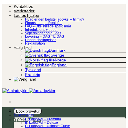
Fortsæt
Kontakt os
til
Værksteder
indhold
Lad os hjælpe
Hvad er den bedste ladcykel – til mig?
Finansiering – Rentefrit!
FAQ – Ofte stillede spørgsmål
Introduktions videoer
Vejledninger og guides
Levering – DAG TIL DAG
Handelsbetingelser
Reklamation
Vælg land
Danmark
Sverige
Norge
England
Tyskland
Frankrig
Ladcykel
Book prøvetur
El ladcykler
0,00
kr.
El Ladcykel – Premium
El Ladcykel – Deluxe
El Ladcykel – Ultimate Curve