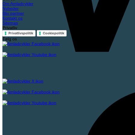
Om Amladcykler
Nyheder
Bliv partner
Kontakt os
Sitemap
Privatliv
Privatlivspolitik
Cookiepolitik
Følg os