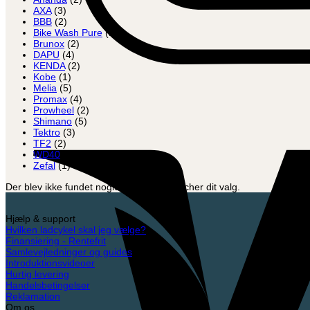
AXA
(3)
BBB
(2)
Bike Wash Pure
(1)
Brunox
(2)
DAPU
(4)
KENDA
(2)
Kobe
(1)
Melia
(5)
Promax
(4)
Prowheel
(2)
Shimano
(5)
Tektro
(3)
TF2
(2)
WD40
(1)
Zefal
(1)
Der blev ikke fundet nogle varer, der matcher dit valg.
Hjælp & support
Hvilken ladcykel skal jeg vælge?
Finansiering - Rentefrit
Samlevejledninger og guides
Introduktionsvideoer
Hurtig levering
Handelsbetingelser
Reklamation
Om os