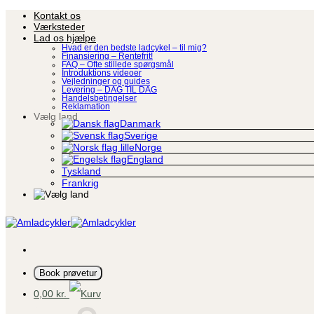
Fortsæt
Kontakt os
til
Værksteder
indhold
Lad os hjælpe
Hvad er den bedste ladcykel – til mig?
Finansiering – Rentefrit!
FAQ – Ofte stillede spørgsmål
Introduktions videoer
Vejledninger og guides
Levering – DAG TIL DAG
Handelsbetingelser
Reklamation
Vælg land
Danmark
Sverige
Norge
England
Tyskland
Frankrig
Book prøvetur
0,00
kr.