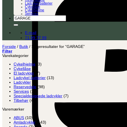
Reservedele
Ladcykel batterier
Cykellåse
Cykelhjelme
Services
Søg
efter:
E-mail
71 99 77 99
Forside
/
Butik
/
Søgeresultater for “GARAGE”
Filter
Varekategorier
Cykelhjelme
(3)
Cykellåse
(8)
El ladcykler
(7)
Ladcykel batterier
(13)
Ladcykler
(2)
Reservedele
(98)
Services
(12)
Specialdesignede ladcykler
(7)
Tilbehør
(45)
Varemærker
ABUS
(10)
Amladcykler
(143)
Ananda
(2)