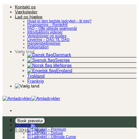
Fortsæt
Kontakt os
til
Værksteder
indhold
Lad os hjælpe
Hvad er den bedste ladcykel – til mig?
Finansiering – Rentefrit!
FAQ – Ofte stillede spørgsmål
Introduktions videoer
Vejledninger og guides
Levering – DAG TIL DAG
Handelsbetingelser
Reklamation
Vælg land
Danmark
Sverige
Norge
England
Tyskland
Frankrig
Ladcykel
Book prøvetur
El ladcykler
0,00
kr.
El Ladcykel – Premium
El Ladcykel – Deluxe
El Ladcykel – Ultimate Curve