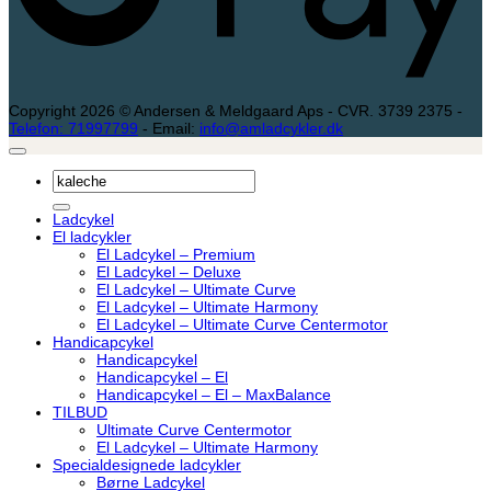
Copyright 2026 © Andersen & Meldgaard Aps - CVR. 3739 2375 -
Telefon: 71997799
- Email:
info@amladcykler.dk
Søg
efter:
Ladcykel
El ladcykler
El Ladcykel – Premium
El Ladcykel – Deluxe
El Ladcykel – Ultimate Curve
El Ladcykel – Ultimate Harmony
El Ladcykel – Ultimate Curve Centermotor
Handicapcykel
Handicapcykel
Handicapcykel – El
Handicapcykel – El – MaxBalance
TILBUD
Ultimate Curve Centermotor
El Ladcykel – Ultimate Harmony
Specialdesignede ladcykler
Børne Ladcykel