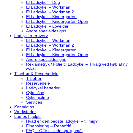
El Ladcykel – Dog
El Ladcykel – Workman
El Ladcykel – Workman 2
El Ladcykel – Kindergarten
El Ladcykel – Kindergarten Open
El Ladcykel – Lowrider
Andre specialdesigns
Ladcykler erhverv
El Ladcykel – Workman
El Ladcykel – Workman 2
El Ladcykel – Kindergarten
El Ladcykel – Kindergarten Open
Andre specialdesigns
Reklametryk / Folie til Ladcykel – Tilvalg ved køb af ny
cykel
Tilbehør & Reservedele
Tilbehør
Reservedele
Ladcykel batterier
Cykellåse
Cykelhjelme
Services
Kontakt os
Værksteder
Lad os hjælpe
Hvad er den bedste ladcykel – til mig?
Finansiering – Rentefrit!
FAQ – Ofte stillede spørgsmål