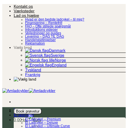
Fortsæt
Kontakt os
til
Værksteder
indhold
Lad os hjælpe
Hvad er den bedste ladcykel – til mig?
Finansiering – Rentefrit!
FAQ – Ofte stillede spørgsmål
Introduktions videoer
Vejledninger og guides
Levering – DAG TIL DAG
Handelsbetingelser
Reklamation
Vælg land
Danmark
Sverige
Norge
England
Tyskland
Frankrig
Ladcykel
Book prøvetur
El ladcykler
0,00
kr.
El Ladcykel – Premium
El Ladcykel – Deluxe
El Ladcykel – Ultimate Curve