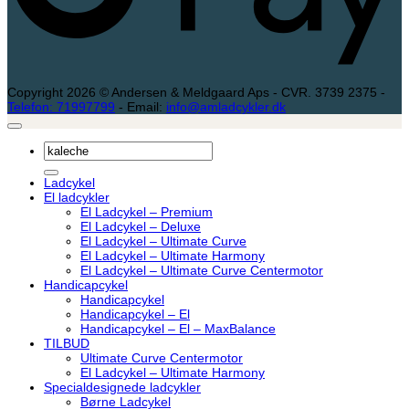
Copyright 2026 © Andersen & Meldgaard Aps - CVR. 3739 2375 -
Telefon: 71997799
- Email:
info@amladcykler.dk
Søg
efter:
Ladcykel
El ladcykler
El Ladcykel – Premium
El Ladcykel – Deluxe
El Ladcykel – Ultimate Curve
El Ladcykel – Ultimate Harmony
El Ladcykel – Ultimate Curve Centermotor
Handicapcykel
Handicapcykel
Handicapcykel – El
Handicapcykel – El – MaxBalance
TILBUD
Ultimate Curve Centermotor
El Ladcykel – Ultimate Harmony
Specialdesignede ladcykler
Børne Ladcykel