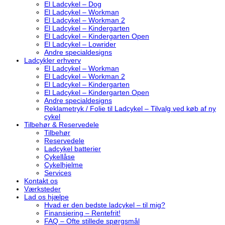
El Ladcykel – Dog
El Ladcykel – Workman
El Ladcykel – Workman 2
El Ladcykel – Kindergarten
El Ladcykel – Kindergarten Open
El Ladcykel – Lowrider
Andre specialdesigns
Ladcykler erhverv
El Ladcykel – Workman
El Ladcykel – Workman 2
El Ladcykel – Kindergarten
El Ladcykel – Kindergarten Open
Andre specialdesigns
Reklametryk / Folie til Ladcykel – Tilvalg ved køb af ny
cykel
Tilbehør & Reservedele
Tilbehør
Reservedele
Ladcykel batterier
Cykellåse
Cykelhjelme
Services
Kontakt os
Værksteder
Lad os hjælpe
Hvad er den bedste ladcykel – til mig?
Finansiering – Rentefrit!
FAQ – Ofte stillede spørgsmål