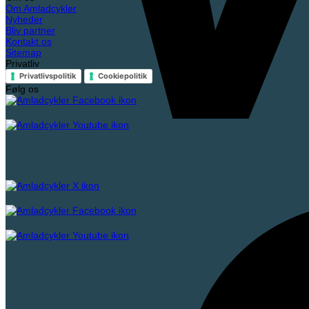
Om Amladcykler
Nyheder
Bliv partner
Kontakt os
Sitemap
Privatliv
Privatlivspolitik
Cookiepolitik
Følg os