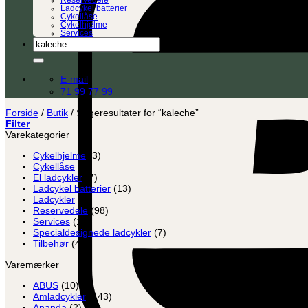
Reservedele
Ladcykel batterier
Cykellåse
Cykelhjelme
Services
Søg
efter:
E-mail
71 99 77 99
Forside
/
Butik
/
Søgeresultater for “kaleche”
Filter
Varekategorier
Cykelhjelme
(3)
Cykellåse
(8)
El ladcykler
(7)
Ladcykel batterier
(13)
Ladcykler
(2)
Reservedele
(98)
Services
(12)
Specialdesignede ladcykler
(7)
Tilbehør
(45)
Varemærker
ABUS
(10)
Amladcykler
(143)
Ananda
(2)