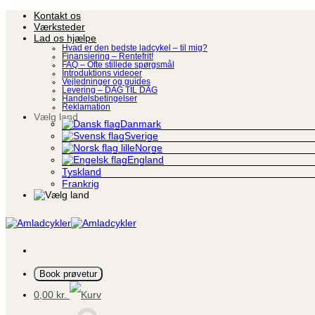
Fortsæt
Kontakt os
til
Værksteder
indhold
Lad os hjælpe
Hvad er den bedste ladcykel – til mig?
Finansiering – Rentefrit!
FAQ – Ofte stillede spørgsmål
Introduktions videoer
Vejledninger og guides
Levering – DAG TIL DAG
Handelsbetingelser
Reklamation
Vælg land
Danmark
Sverige
Norge
England
Tyskland
Frankrig
Book prøvetur
0,00
kr.