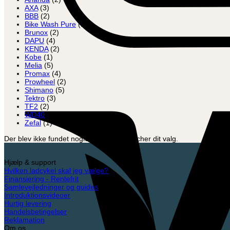
AXA
(3)
BBB
(2)
Bike Wash Pure
(1)
Brunox
(2)
DAPU
(4)
KENDA
(2)
Kobe
(1)
Melia
(5)
Promax
(4)
Prowheel
(2)
Shimano
(5)
Tektro
(3)
TF2
(2)
WD40
(1)
Zefal
(1)
Der blev ikke fundet nogle varer, der matcher dit valg.
Hjælp & support
Hvilken ladcykel skal jeg vælge?
Finansiering - Rentefrit
Samlevejledninger og guides
Introduktionsvideoer
Hurtig levering
Handelsbetingelser
Reklamation
Om os