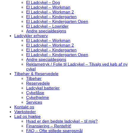
El Ladcykel – Dog
El Ladcykel – Workman
El Ladcykel – Workman 2
El Ladcykel – Kindergarten
El Ladcykel – Kindergarten Open
El Ladcykel – Lowrider
Andre specialdesigns
Ladcykler erhverv
El Ladcykel – Workman
El Ladcykel – Workman 2
El Ladcykel – Kindergarten
El Ladcykel – Kindergarten Open
Andre specialdesigns
Reklametryk / Folie til Ladcykel – Tilvalg ved køb af ny
cykel
Tilbehør & Reservedele
Tilbehør
Reservedele
Ladcykel batterier
Cykellåse
Cykelhjelme
Services
Kontakt os
Værksteder
Lad os hjælpe
Hvad er den bedste ladcykel – til mig?
Finansiering – Rentefrit!
FAQ – Ofte stillede spørgsmål