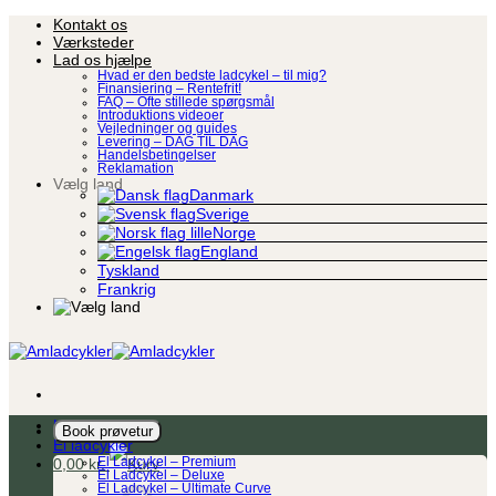
Fortsæt
Kontakt os
til
Værksteder
indhold
Lad os hjælpe
Hvad er den bedste ladcykel – til mig?
Finansiering – Rentefrit!
FAQ – Ofte stillede spørgsmål
Introduktions videoer
Vejledninger og guides
Levering – DAG TIL DAG
Handelsbetingelser
Reklamation
Vælg land
Danmark
Sverige
Norge
England
Tyskland
Frankrig
Ladcykel
Book prøvetur
El ladcykler
0,00
kr.
El Ladcykel – Premium
El Ladcykel – Deluxe
El Ladcykel – Ultimate Curve