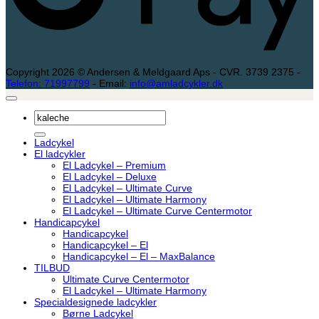
Copyright 2026 © Andersen & Meldgaard Aps - CVR. 3739 2375 -
Telefon: 71997799
- Email:
info@amladcykler.dk
Søg
efter:
Ladcykel
El ladcykler
El Ladcykel – Premium
El Ladcykel – Deluxe
El Ladcykel – Ultimate Curve
El Ladcykel – Ultimate Harmony
El Ladcykel – Ultimate Curve Centermotor
Handicapcykel
Handicapcykel
Handicapcykel – El
Handicapcykel – El – MaxBalance
TILBUD
Ultimate Curve Centermotor
El Ladcykel – Ultimate Harmony
Specialdesignede ladcykler
Børne Ladcykel