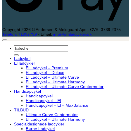
Copyright 2026 © Andersen & Meldgaard Aps - CVR. 3739 2375 -
Telefon: 71997799
- Email:
info@amladcykler.dk
Søg
efter:
Ladcykel
El ladcykler
El Ladcykel – Premium
El Ladcykel – Deluxe
El Ladcykel – Ultimate Curve
El Ladcykel – Ultimate Harmony
El Ladcykel – Ultimate Curve Centermotor
Handicapcykel
Handicapcykel
Handicapcykel – El
Handicapcykel – El – MaxBalance
TILBUD
Ultimate Curve Centermotor
El Ladcykel – Ultimate Harmony
Specialdesignede ladcykler
Børne Ladcykel