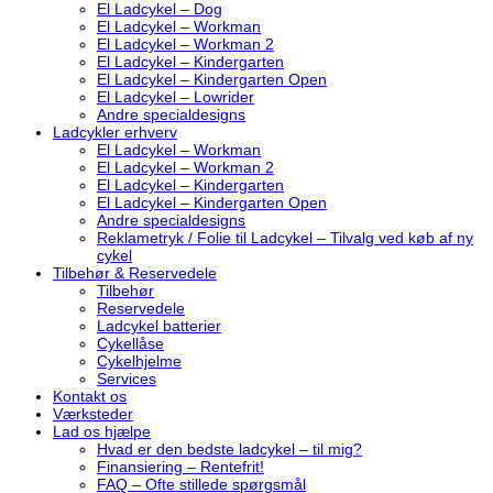
El Ladcykel – Dog
El Ladcykel – Workman
El Ladcykel – Workman 2
El Ladcykel – Kindergarten
El Ladcykel – Kindergarten Open
El Ladcykel – Lowrider
Andre specialdesigns
Ladcykler erhverv
El Ladcykel – Workman
El Ladcykel – Workman 2
El Ladcykel – Kindergarten
El Ladcykel – Kindergarten Open
Andre specialdesigns
Reklametryk / Folie til Ladcykel – Tilvalg ved køb af ny
cykel
Tilbehør & Reservedele
Tilbehør
Reservedele
Ladcykel batterier
Cykellåse
Cykelhjelme
Services
Kontakt os
Værksteder
Lad os hjælpe
Hvad er den bedste ladcykel – til mig?
Finansiering – Rentefrit!
FAQ – Ofte stillede spørgsmål