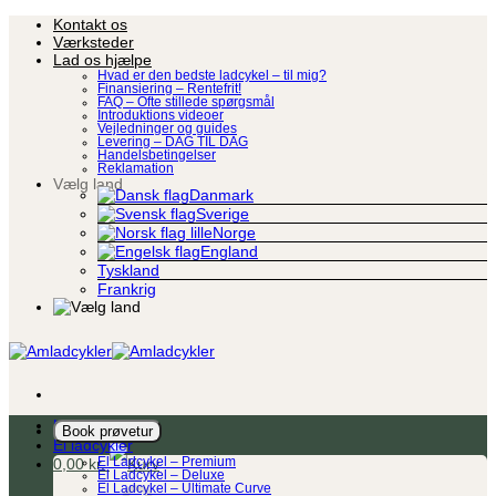
Fortsæt
Kontakt os
til
Værksteder
indhold
Lad os hjælpe
Hvad er den bedste ladcykel – til mig?
Finansiering – Rentefrit!
FAQ – Ofte stillede spørgsmål
Introduktions videoer
Vejledninger og guides
Levering – DAG TIL DAG
Handelsbetingelser
Reklamation
Vælg land
Danmark
Sverige
Norge
England
Tyskland
Frankrig
Ladcykel
Book prøvetur
El ladcykler
0,00
kr.
El Ladcykel – Premium
El Ladcykel – Deluxe
El Ladcykel – Ultimate Curve