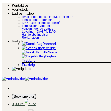
Fortsæt
Kontakt os
til
Værksteder
indhold
Lad os hjælpe
Hvad er den bedste ladcykel – til mig?
Finansiering – Rentefrit!
FAQ – Ofte stillede spørgsmål
Introduktions videoer
Vejledninger og guides
Levering – DAG TIL DAG
Handelsbetingelser
Reklamation
Vælg land
Danmark
Sverige
Norge
England
Tyskland
Frankrig
Book prøvetur
0,00
kr.