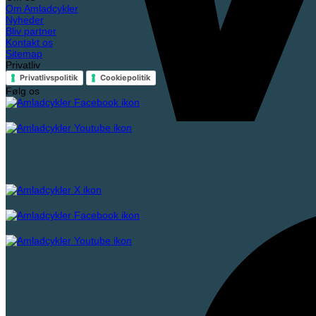
Om Amladcykler
Nyheder
Bliv partner
Kontakt os
Sitemap
Privatliv
Privatlivspolitik
Cookiepolitik
Følg os