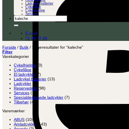
Reservedele
Ladcykel batterier
Cykellåse
Cykelhjelme
Services
Søg
efter:
E-mail
71 99 77 99
Forside
/
Butik
/
Søgeresultater for “kaleche”
Filter
Varekategorier
Cykelhjelme
(3)
Cykellåse
(8)
El ladcykler
(7)
Ladcykel batterier
(13)
Ladcykler
(2)
Reservedele
(98)
Services
(12)
Specialdesignede ladcykler
(7)
Tilbehør
(45)
Varemærker
ABUS
(10)
Amladcykler
(143)
Ananda
(2)