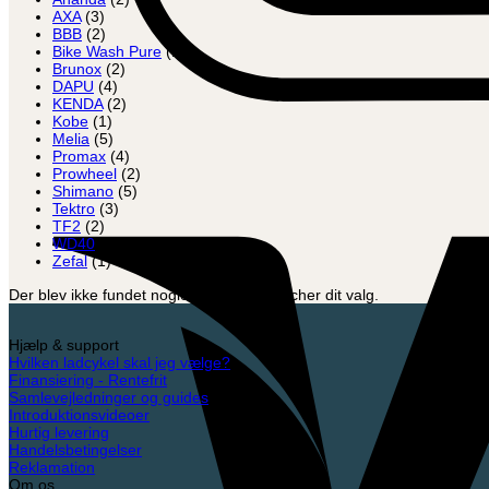
AXA
(3)
BBB
(2)
Bike Wash Pure
(1)
Brunox
(2)
DAPU
(4)
KENDA
(2)
Kobe
(1)
Melia
(5)
Promax
(4)
Prowheel
(2)
Shimano
(5)
Tektro
(3)
TF2
(2)
WD40
(1)
Zefal
(1)
Der blev ikke fundet nogle varer, der matcher dit valg.
Hjælp & support
Hvilken ladcykel skal jeg vælge?
Finansiering - Rentefrit
Samlevejledninger og guides
Introduktionsvideoer
Hurtig levering
Handelsbetingelser
Reklamation
Om os