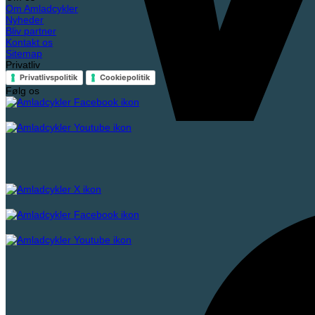
Om Amladcykler
Nyheder
Bliv partner
Kontakt os
Sitemap
Privatliv
Privatlivspolitik
Cookiepolitik
Følg os