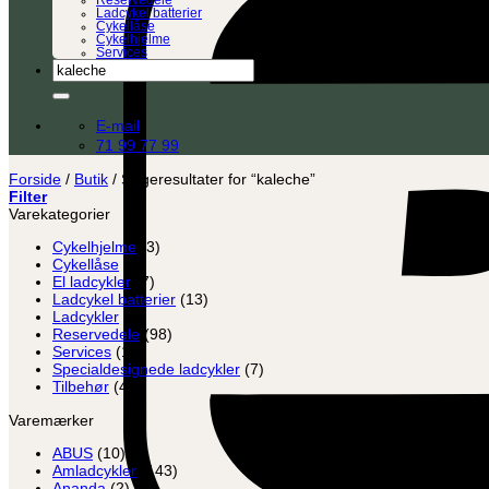
Reservedele
Ladcykel batterier
Cykellåse
Cykelhjelme
Services
Søg
efter:
E-mail
71 99 77 99
Forside
/
Butik
/
Søgeresultater for “kaleche”
Filter
Varekategorier
Cykelhjelme
(3)
Cykellåse
(8)
El ladcykler
(7)
Ladcykel batterier
(13)
Ladcykler
(2)
Reservedele
(98)
Services
(12)
Specialdesignede ladcykler
(7)
Tilbehør
(45)
Varemærker
ABUS
(10)
Amladcykler
(143)
Ananda
(2)