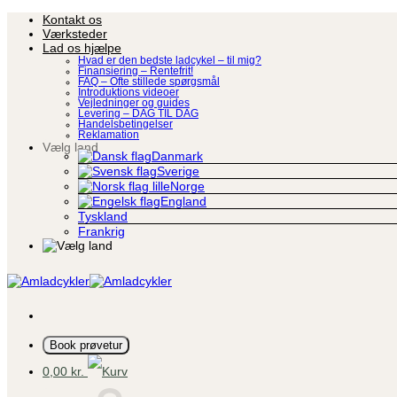
Fortsæt
Kontakt os
til
Værksteder
indhold
Lad os hjælpe
Hvad er den bedste ladcykel – til mig?
Finansiering – Rentefrit!
FAQ – Ofte stillede spørgsmål
Introduktions videoer
Vejledninger og guides
Levering – DAG TIL DAG
Handelsbetingelser
Reklamation
Vælg land
Danmark
Sverige
Norge
England
Tyskland
Frankrig
Book prøvetur
0,00
kr.