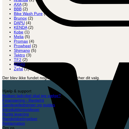
AXA
(3)
BBB
(2)
Bike Wash Pure
(1)
Brunox
(2)
DAPU
(4)
KENDA
(2)
Kobe
(1)
Melia
(5)
Promax
(4)
Prowheel
(2)
Shimano
(5)
Tektro
(3)
TF2
(2)
WD40
(1)
Zefal
(1)
Der blev ikke fundet nogle varer, der matcher dit valg.
Hjælp & support
Hvilken ladcykel skal jeg vælge?
Finansiering - Rentefrit
Samlevejledninger og guides
Introduktionsvideoer
Hurtig levering
Handelsbetingelser
Reklamation
Om os