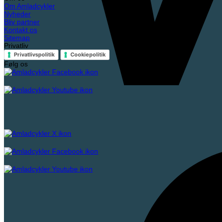
Om Amladcykler
Nyheder
Bliv partner
Kontakt os
Sitemap
Privatliv
Privatlivspolitik
Cookiepolitik
Følg os