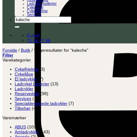
Reservedele
Ladcykel batterier
Cykellåse
Cykelhjelme
Services
Søg
efter:
E-mail
71 99 77 99
Forside
/
Butik
/
Søgeresultater for “kaleche”
Filter
Varekategorier
Cykelhjelme
(3)
Cykellåse
(8)
El ladcykler
(7)
Ladcykel batterier
(13)
Ladcykler
(2)
Reservedele
(98)
Services
(12)
Specialdesignede ladcykler
(7)
Tilbehør
(45)
Varemærker
ABUS
(10)
Amladcykler
(143)
Ananda
(2)