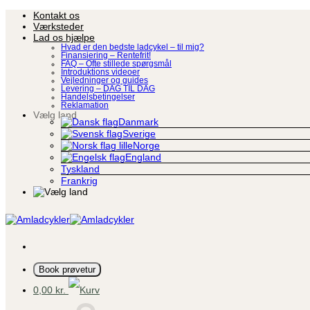
Fortsæt
Kontakt os
til
Værksteder
indhold
Lad os hjælpe
Hvad er den bedste ladcykel – til mig?
Finansiering – Rentefrit!
FAQ – Ofte stillede spørgsmål
Introduktions videoer
Vejledninger og guides
Levering – DAG TIL DAG
Handelsbetingelser
Reklamation
Vælg land
Danmark
Sverige
Norge
England
Tyskland
Frankrig
Book prøvetur
0,00
kr.