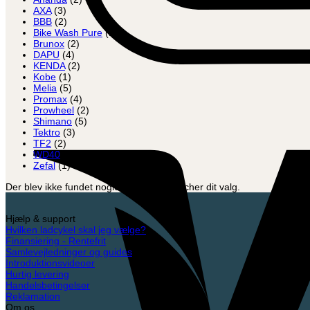
AXA
(3)
BBB
(2)
Bike Wash Pure
(1)
Brunox
(2)
DAPU
(4)
KENDA
(2)
Kobe
(1)
Melia
(5)
Promax
(4)
Prowheel
(2)
Shimano
(5)
Tektro
(3)
TF2
(2)
WD40
(1)
Zefal
(1)
Der blev ikke fundet nogle varer, der matcher dit valg.
Hjælp & support
Hvilken ladcykel skal jeg vælge?
Finansiering - Rentefrit
Samlevejledninger og guides
Introduktionsvideoer
Hurtig levering
Handelsbetingelser
Reklamation
Om os