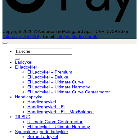
Copyright 2026 © Andersen & Meldgaard Aps - CVR. 3739 2375 -
Telefon: 71997799
- Email:
info@amladcykler.dk
Søg
efter:
Ladcykel
El ladcykler
El Ladcykel – Premium
El Ladcykel – Deluxe
El Ladcykel – Ultimate Curve
El Ladcykel – Ultimate Harmony
El Ladcykel – Ultimate Curve Centermotor
Handicapcykel
Handicapcykel
Handicapcykel – El
Handicapcykel – El – MaxBalance
TILBUD
Ultimate Curve Centermotor
El Ladcykel – Ultimate Harmony
Specialdesignede ladcykler
Børne Ladcykel