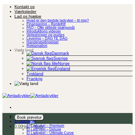
Fortsæt
Kontakt os
til
Værksteder
indhold
Lad os hjælpe
Hvad er den bedste ladcykel – til mig?
Finansiering – Rentefrit!
FAQ – Ofte stillede spørgsmål
Introduktions videoer
Vejledninger og guides
Levering – DAG TIL DAG
Handelsbetingelser
Reklamation
Vælg land
Danmark
Sverige
Norge
England
Tyskland
Frankrig
Ladcykel
Book prøvetur
El ladcykler
0,00
kr.
El Ladcykel – Premium
El Ladcykel – Deluxe
El Ladcykel – Ultimate Curve