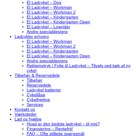
El Ladcykel – Dog
El Ladcykel – Workman
El Ladcykel – Workman 2
El Ladcykel – Kindergarten
El Ladcykel – Kindergarten Open
El Ladcykel – Lowrider
Andre specialdesigns
Ladcykler erhverv
El Ladcykel – Workman
El Ladcykel – Workman 2
El Ladcykel – Kindergarten
El Ladcykel – Kindergarten Open
Andre specialdesigns
Reklametryk / Folie til Ladcykel – Tilvalg ved køb af ny
cykel
Tilbehør & Reservedele
Tilbehør
Reservedele
Ladcykel batterier
Cykellåse
Cykelhjelme
Services
Kontakt os
Værksteder
Lad os hjælpe
Hvad er den bedste ladcykel – til mig?
Finansiering – Rentefrit!
FAQ – Ofte stillede spørgsmål